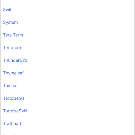
Swift
System
Tera Term
Terraform
Thunderbird
Thymeleaf
Tomcat
TortoiseGit
TortoiseSVN
Trailhead