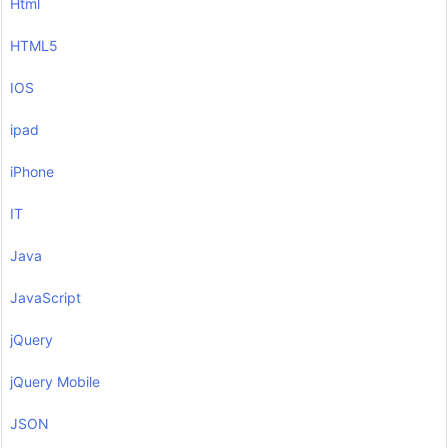
Html
HTML5
IOS
ipad
iPhone
IT
Java
JavaScript
jQuery
jQuery Mobile
JSON