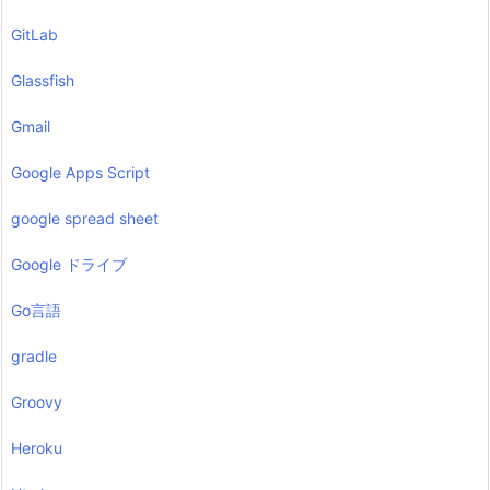
GitLab
Glassfish
Gmail
Google Apps Script
google spread sheet
Google ドライブ
Go言語
gradle
Groovy
Heroku