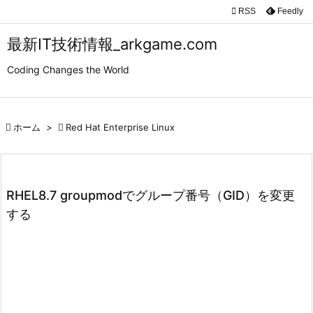

RSS
Feedly

メニュ
最新IT技術情報_arkgame.com

Coding Changes the World
サイド

前へ

ホーム
>

Red Hat Enterprise Linux

次へ

検索
RHEL8.7 groupmodでグループ番号（GID）を変更
する