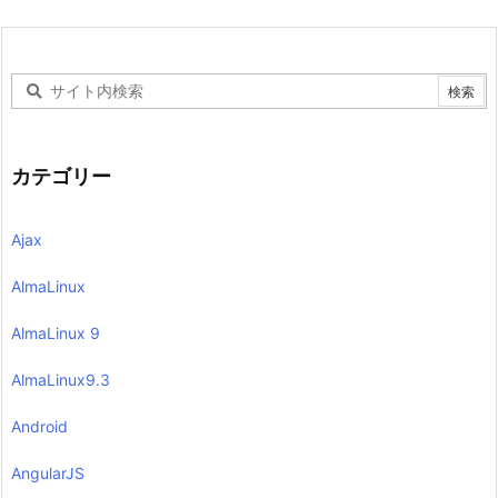
カテゴリー
Ajax
AlmaLinux
AlmaLinux 9
AlmaLinux9.3
Android
AngularJS