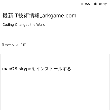

RSS
Feedly

メニュ
最新IT技術情報_arkgame.com

Coding Changes the World
サイド

前へ

ホーム
>

IT

次へ

検索
macOS skypeをインストールする