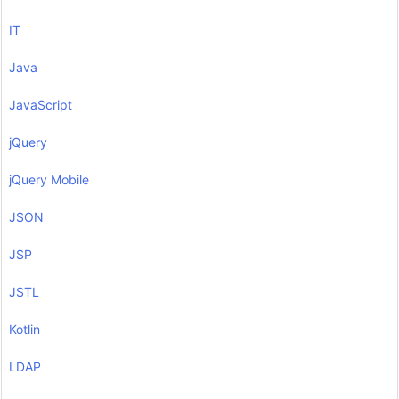
IT
Java
JavaScript
jQuery
jQuery Mobile
JSON
JSP
JSTL
Kotlin
LDAP