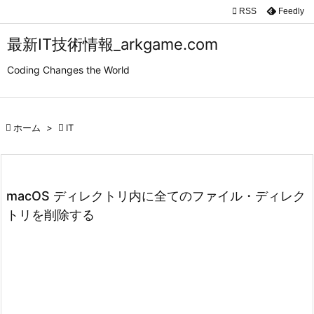

RSS
Feedly

メニュ
最新IT技術情報_arkgame.com

Coding Changes the World
サイド

前へ

ホーム
>

IT

次へ

検索
macOS ディレクトリ内に全てのファイル・ディレク
トリを削除する