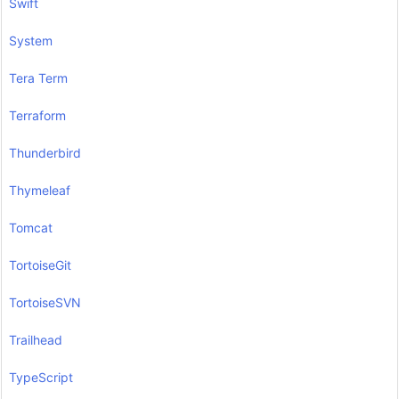
Swift
System
Tera Term
Terraform
Thunderbird
Thymeleaf
Tomcat
TortoiseGit
TortoiseSVN
Trailhead
TypeScript