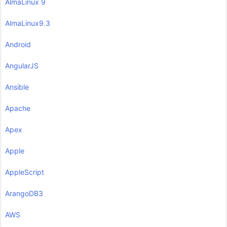
AlmaLinux 9
AlmaLinux9.3
Android
AngularJS
Ansible
Apache
Apex
Apple
AppleScript
ArangoDB3
AWS