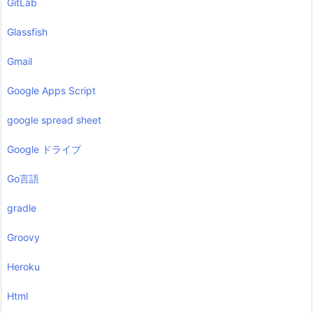
GitLab
Glassfish
Gmail
Google Apps Script
google spread sheet
Google ドライブ
Go言語
gradle
Groovy
Heroku
Html