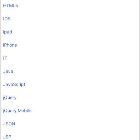
HTML5
IOS
ipad
iPhone
IT
Java
JavaScript
jQuery
jQuery Mobile
JSON
JSP