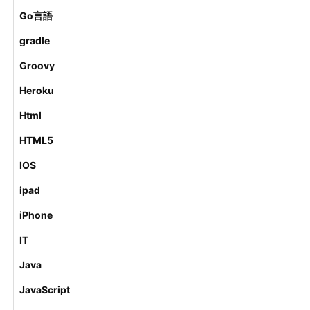
Go言語
gradle
Groovy
Heroku
Html
HTML5
IOS
ipad
iPhone
IT
Java
JavaScript