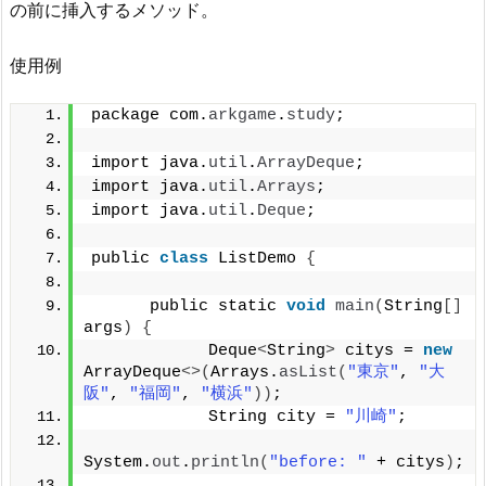
の前に挿入するメソッド。
使用例
package com.
arkgame
.
study
;
import java.
util
.
ArrayDeque
;
import java.
util
.
Arrays
;
import java.
util
.
Deque
;
public 
class
 ListDemo 
{
      public static 
void
main
(
String
[]
args
)
{
            Deque
<
String
>
 citys = 
new
ArrayDeque
<>(
Arrays.
asList
(
"東京"
, 
"大
阪"
, 
"福岡"
, 
"横浜"
))
;
            String city = 
"川崎"
;
System.
out
.
println
(
"before: "
 + citys
)
;