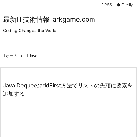

RSS
Feedly

メニュ
最新IT技術情報_arkgame.com

Coding Changes the World
サイド

前へ

ホーム
>

Java

次へ

検索
Java DequeのaddFirst方法でリストの先頭に要素を
追加する