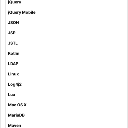
jQuery
jQuery Mobile
JSON
JSP
JSTL
Kotlin
LDAP
Linux
Log4j2
Lua
Mac OS X
MariaDB
Maven