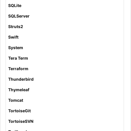
SQLite
SQLServer
Struts2
Swift
System
Tera Term
Terraform
Thunderbird
Thymeleaf
Tomcat
TortoiseGit
TortoiseSVN