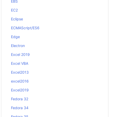
EBS
EC2
Eclipse
ECMAScript/ES6
Edge
Electron
Excel 2019
Excel VBA
Excel2013
excel2016
Excel2019
Fedora 32
Fedora 34
Fedora 35