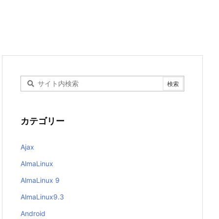
カテゴリー
Ajax
AlmaLinux
AlmaLinux 9
AlmaLinux9.3
Android