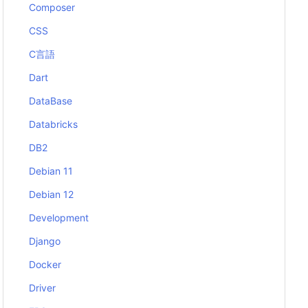
Composer
CSS
C言語
Dart
DataBase
Databricks
DB2
Debian 11
Debian 12
Development
Django
Docker
Driver