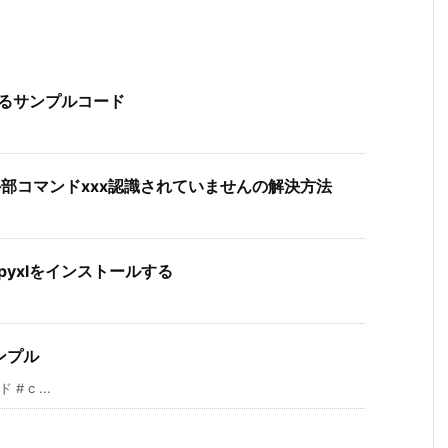
現するサンプルコード
たは外部コマンドxxx認識されていませんの解決方法
penpyxlをインストールする
ンプル
 c ...