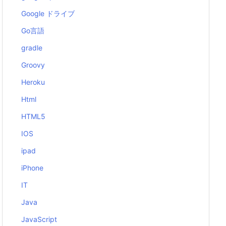
Google ドライブ
Go言語
gradle
Groovy
Heroku
Html
HTML5
IOS
ipad
iPhone
IT
Java
JavaScript