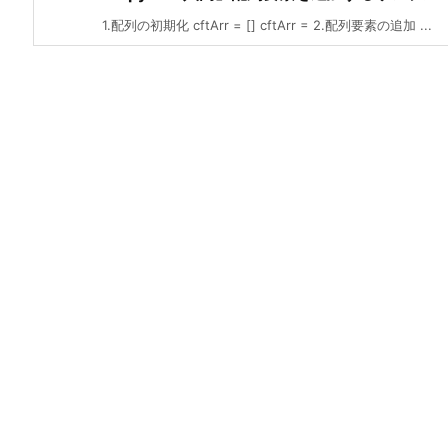
1.配列の初期化 cftArr = [] cftArr = 2.配列要素の追加 ...