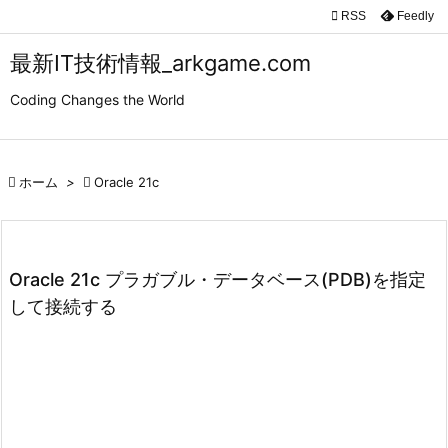

RSS
Feedly

メニュ
最新IT技術情報_arkgame.com

Coding Changes the World
サイド

前へ

ホーム
>

Oracle 21c

次へ

検索
Oracle 21c プラガブル・データベース(PDB)を指定
して接続する