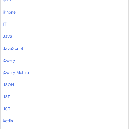
iPhone
IT
Java
JavaScript
jQuery
jQuery Mobile
JSON
JSP
JSTL
Kotlin