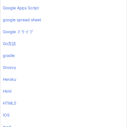
Google Apps Script
google spread sheet
Google ドライブ
Go言語
gradle
Groovy
Heroku
Html
HTML5
IOS
ipad