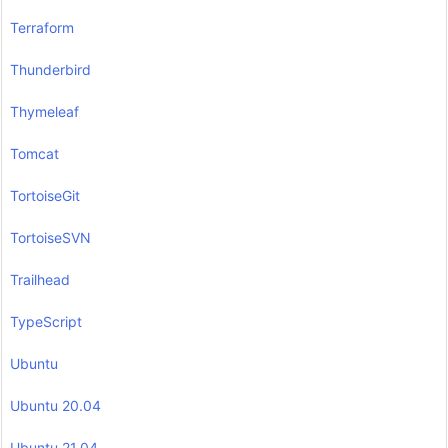
Terraform
Thunderbird
Thymeleaf
Tomcat
TortoiseGit
TortoiseSVN
Trailhead
TypeScript
Ubuntu
Ubuntu 20.04
Ubuntu 21.04