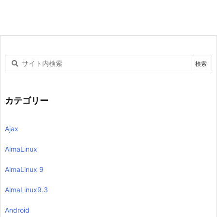
カテゴリー
Ajax
AlmaLinux
AlmaLinux 9
AlmaLinux9.3
Android