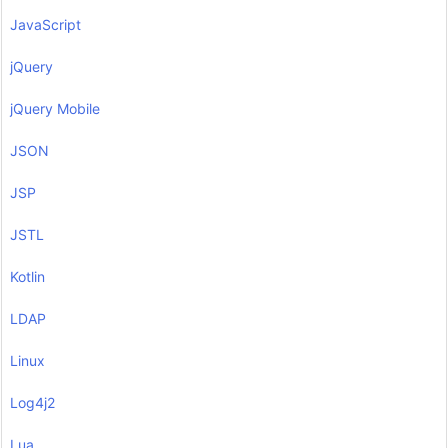
JavaScript
jQuery
jQuery Mobile
JSON
JSP
JSTL
Kotlin
LDAP
Linux
Log4j2
Lua