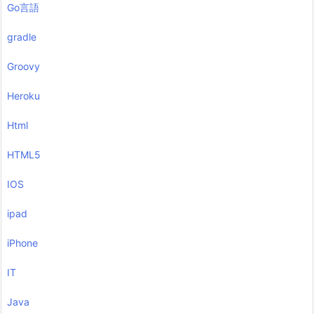
Go言語
gradle
Groovy
Heroku
Html
HTML5
IOS
ipad
iPhone
IT
Java