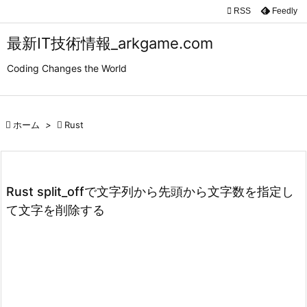

RSS
Feedly

メニュ
最新IT技術情報_arkgame.com

Coding Changes the World
サイド

前へ

ホーム
>

Rust

次へ

検索
Rust split_offで文字列から先頭から文字数を指定し
て文字を削除する