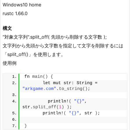
Windows10 home
rustc 1.66.0
構文
“対象文字列".split_off( 先頭から削除する文字数 );
文字列から先頭から文字数を指定して文字を削除するには
「split_off()」を使用します。
使用例
fn 
main
()
{
       let mut str: String = 
"arkgame.com"
.
to_string
()
;
         println!
(
"{}"
, 
str.
split_off
(
1
)
)
; 
       println!
(
"{}"
, str 
)
; 
}