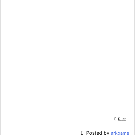

Rust

Posted by
arkgame