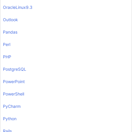
OracleLinux9.3
Outlook
Pandas
Perl
PHP
PostgreSQL
PowerPoint
PowerShell
PyCharm
Python
Rails