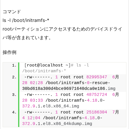
コマンド
ls -l /boot/initramfs-*
rootパーティションにアクセスするためのデバイスドライ
バ等が含まれています。
操作例
[
root@localhost ~
]
# ls -l 
/boot/initramfs-*
-rw-------. 
1
 root root 
82995347
6
月 
28
02
:
28
 /boot/initramfs-
0
-rescue-
30bd618a300d4bce96971640dca0e186.
img
-rw-------. 
1
 root root 
48752724
6
月 
28
03
:
33
 /boot/initramfs-
4.18
.
0
-
372.9
.
1
.
el8
.
x86_64
.
img
-rw-------. 
1
 root root 
25186304
7
月  
4
12
:
04
 /boot/initramfs-
4.18
.
0
-
372.9
.
1
.
el8
.
x86_64kdump
.
img