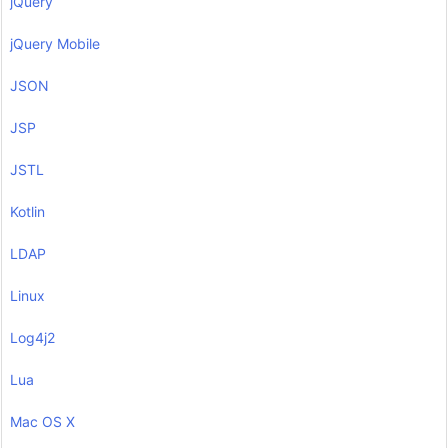
jQuery
jQuery Mobile
JSON
JSP
JSTL
Kotlin
LDAP
Linux
Log4j2
Lua
Mac OS X