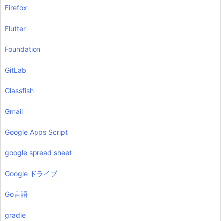
Firefox
Flutter
Foundation
GitLab
Glassfish
Gmail
Google Apps Script
google spread sheet
Google ドライブ
Go言語
gradle