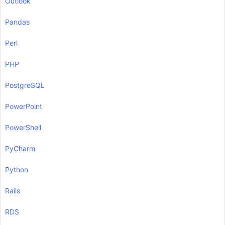
Outlook
Pandas
Perl
PHP
PostgreSQL
PowerPoint
PowerShell
PyCharm
Python
Rails
RDS