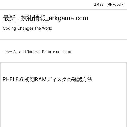

RSS
Feedly

メニュ
最新IT技術情報_arkgame.com

Coding Changes the World
サイド

前へ

ホーム
>

Red Hat Enterprise Linux

次へ

検索
RHEL8.6 初期RAMディスクの確認方法