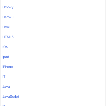
Groovy
Heroku
Html
HTML5
IOS
ipad
iPhone
IT
Java
JavaScript