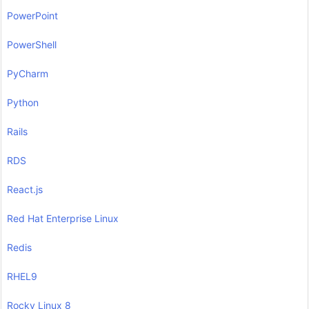
PowerPoint
PowerShell
PyCharm
Python
Rails
RDS
React.js
Red Hat Enterprise Linux
Redis
RHEL9
Rocky Linux 8