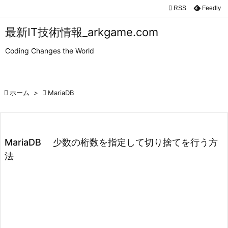

RSS
Feedly

メニュ
最新IT技術情報_arkgame.com

Coding Changes the World
サイド

前へ

ホーム
>

MariaDB

次へ

検索
MariaDB 少数の桁数を指定して切り捨てを行う方
法