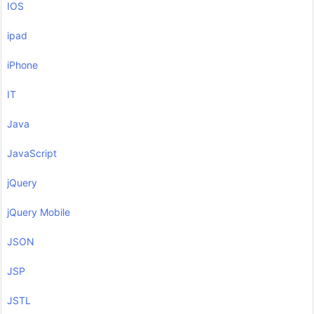
IOS
ipad
iPhone
IT
Java
JavaScript
jQuery
jQuery Mobile
JSON
JSP
JSTL