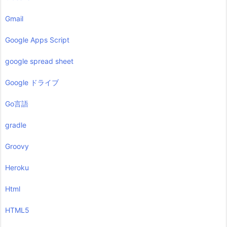
Gmail
Google Apps Script
google spread sheet
Google ドライブ
Go言語
gradle
Groovy
Heroku
Html
HTML5