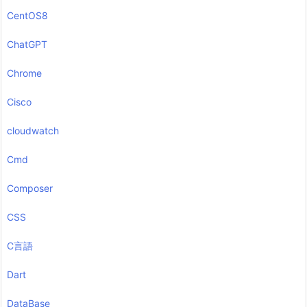
CentOS8
ChatGPT
Chrome
Cisco
cloudwatch
Cmd
Composer
CSS
C言語
Dart
DataBase