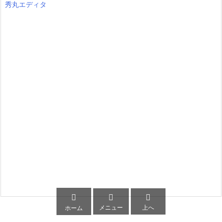
秀丸エディタ



メニュー
上へ
ホーム