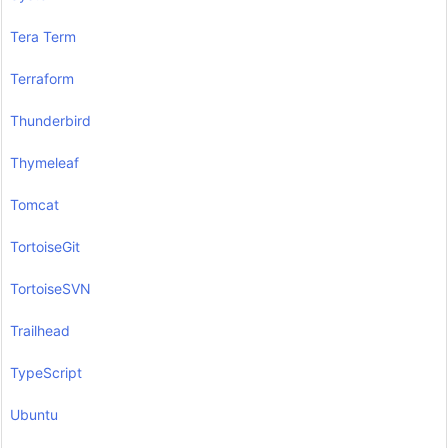
Tera Term
Terraform
Thunderbird
Thymeleaf
Tomcat
TortoiseGit
TortoiseSVN
Trailhead
TypeScript
Ubuntu