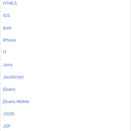
HTML5
IOS
ipad
iPhone
IT
Java
JavaScript
jQuery
jQuery Mobile
JSON
JSP