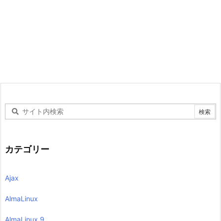
カテゴリー
Ajax
AlmaLinux
AlmaLinux 9