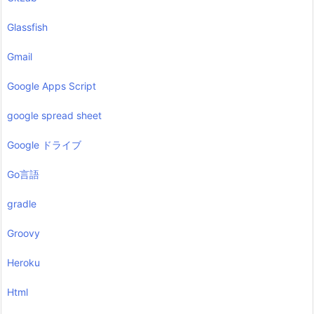
Glassfish
Gmail
Google Apps Script
google spread sheet
Google ドライブ
Go言語
gradle
Groovy
Heroku
Html