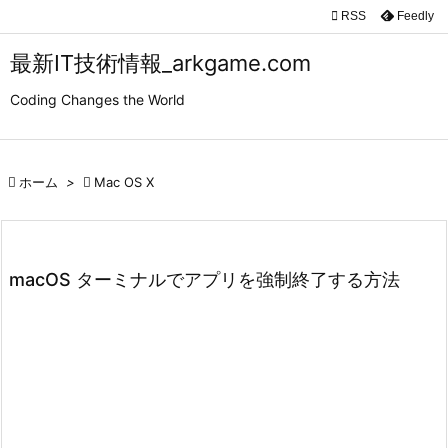

RSS
Feedly

メニュ
最新IT技術情報_arkgame.com

Coding Changes the World
サイド

前へ

ホーム
>

Mac OS X

次へ

検索
macOS ターミナルでアプリを強制終了する方法