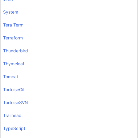
System
Tera Term
Terraform
Thunderbird
Thymeleaf
Tomcat
TortoiseGit
TortoiseSVN
Trailhead
TypeScript