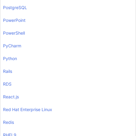
PostgreSQL
PowerPoint
PowerShell
PyCharm
Python
Rails
RDS
React.js
Red Hat Enterprise Linux
Redis
RHEL9