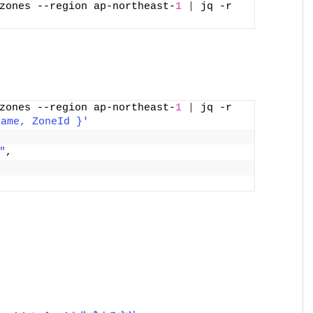
zones --region ap-northeast-
1
|
 jq -r 
'
zones --region ap-northeast-
1
|
 jq -r 
Name, ZoneId }'
"
,