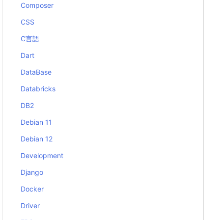
Composer
CSS
C言語
Dart
DataBase
Databricks
DB2
Debian 11
Debian 12
Development
Django
Docker
Driver