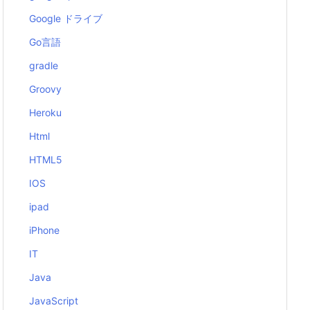
Google ドライブ
Go言語
gradle
Groovy
Heroku
Html
HTML5
IOS
ipad
iPhone
IT
Java
JavaScript