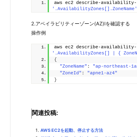
aws ec2 describe-availability-
'.AvailabilityZones[].ZoneName
2.アベイラビリティーゾーン(AZ)Iを確認する
操作例
aws ec2 describe-availability-
'.AvailabilityZones[] | { Zone
{
"ZoneName"
: 
"ap-northeast-1a
"ZoneId"
: 
"apne1-az4"
}
関連投稿:
AWS EC2を起動、停止する方法