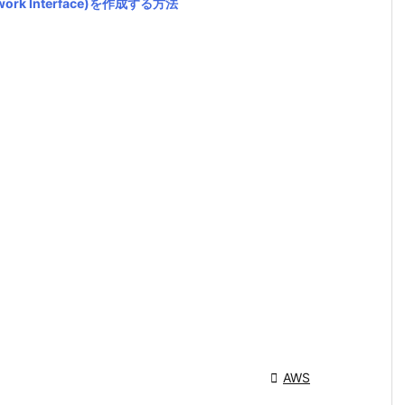
rk Interface)を作成する方法

AWS