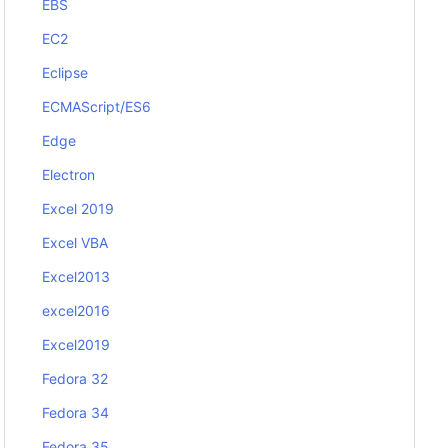
EBS
EC2
Eclipse
ECMAScript/ES6
Edge
Electron
Excel 2019
Excel VBA
Excel2013
excel2016
Excel2019
Fedora 32
Fedora 34
Fedora 35