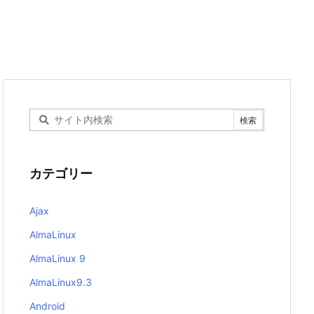
カテゴリー
Ajax
AlmaLinux
AlmaLinux 9
AlmaLinux9.3
Android