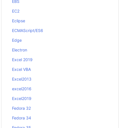
EBS
EC2
Eclipse
ECMAScript/ES6
Edge
Electron
Excel 2019
Excel VBA
Excel2013
excel2016
Excel2019
Fedora 32
Fedora 34
Fedora 35