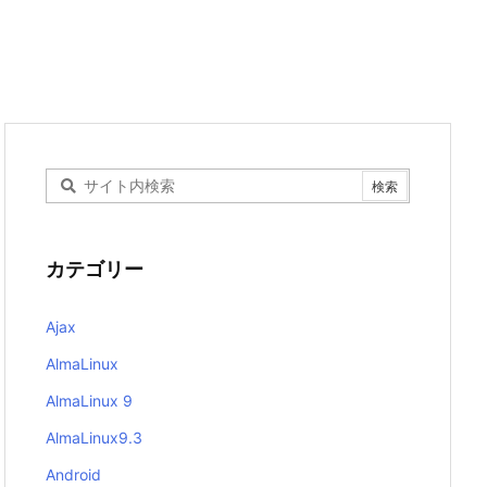
カテゴリー
Ajax
AlmaLinux
AlmaLinux 9
AlmaLinux9.3
Android