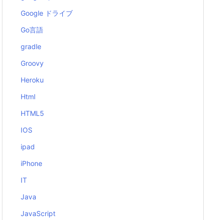
Google ドライブ
Go言語
gradle
Groovy
Heroku
Html
HTML5
IOS
ipad
iPhone
IT
Java
JavaScript