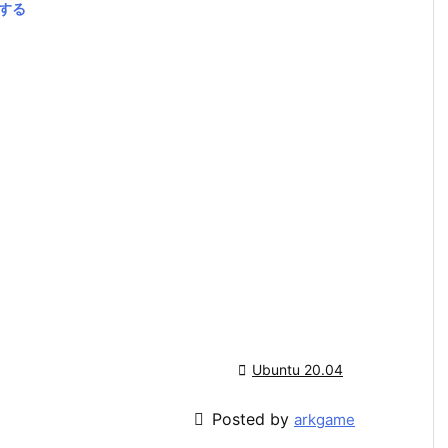
ルする

Ubuntu 20.04

Posted by
arkgame