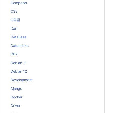
Composer
CSS
C言語
Dart
DataBase
Databricks
DB2
Debian 11
Debian 12
Development
Django
Docker
Driver