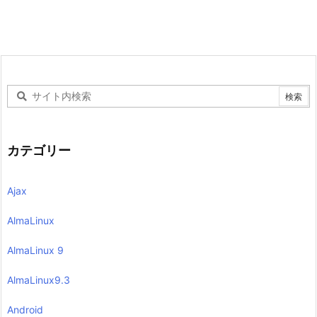
カテゴリー
Ajax
AlmaLinux
AlmaLinux 9
AlmaLinux9.3
Android