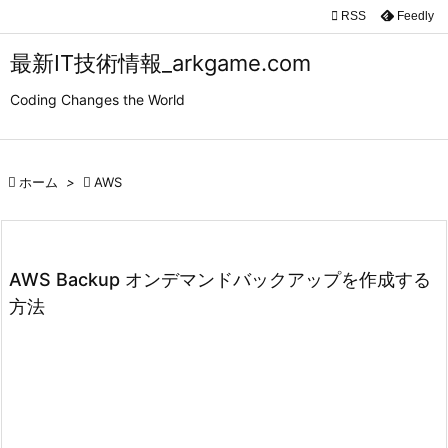

RSS
Feedly

メニュ
最新IT技術情報_arkgame.com

Coding Changes the World
サイド

前へ

ホーム
>

AWS

次へ

検索
AWS Backup オンデマンドバックアップを作成する
方法