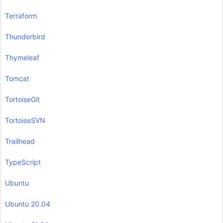
Terraform
Thunderbird
Thymeleaf
Tomcat
TortoiseGit
TortoiseSVN
Trailhead
TypeScript
Ubuntu
Ubuntu 20.04