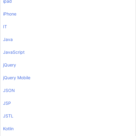
ipad
iPhone
IT
Java
JavaScript
jQuery
jQuery Mobile
JSON
JSP
JSTL
Kotlin