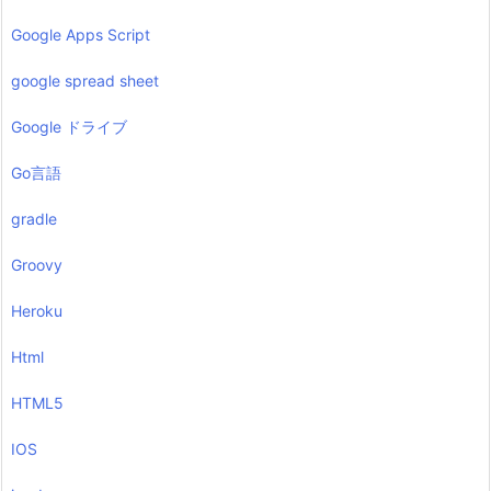
Google Apps Script
google spread sheet
Google ドライブ
Go言語
gradle
Groovy
Heroku
Html
HTML5
IOS