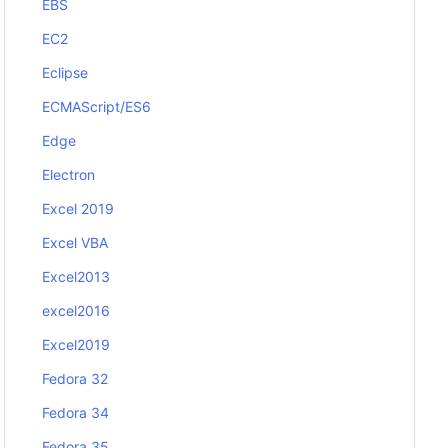
EBS
EC2
Eclipse
ECMAScript/ES6
Edge
Electron
Excel 2019
Excel VBA
Excel2013
excel2016
Excel2019
Fedora 32
Fedora 34
Fedora 35