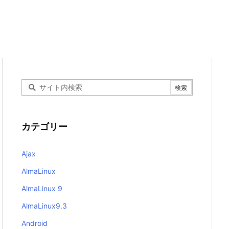
カテゴリー
Ajax
AlmaLinux
AlmaLinux 9
AlmaLinux9.3
Android