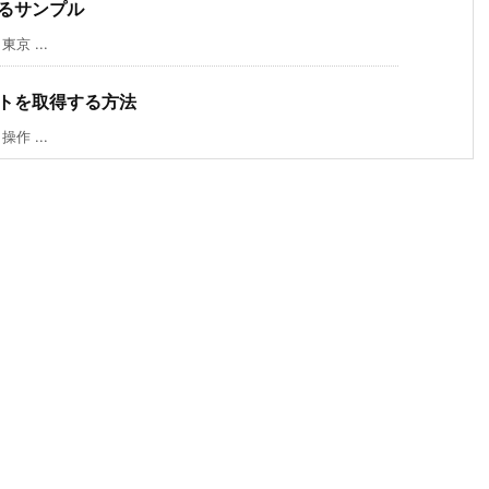
続するサンプル
京 ...
ショットを取得する方法
作 ...