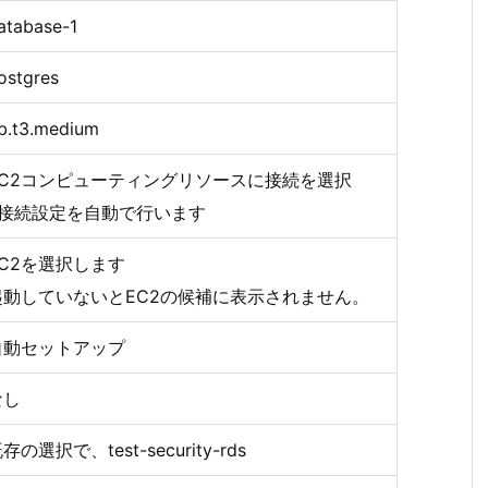
atabase-1
ostgres
b.t3.medium
EC2コンピューティングリソースに接続を選択
※接続設定を自動で行います
EC2を選択します
起動していないとEC2の候補に表示されません。
自動セットアップ
なし
存の選択で、test-security-rds