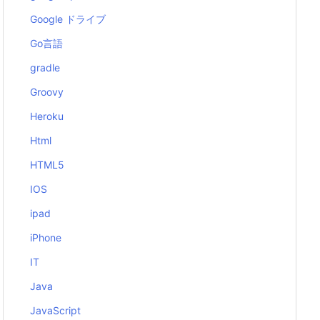
Google ドライブ
Go言語
gradle
Groovy
Heroku
Html
HTML5
IOS
ipad
iPhone
IT
Java
JavaScript