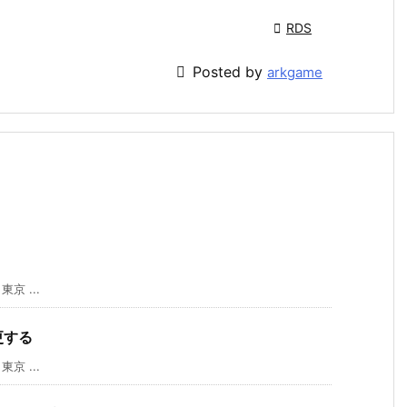

RDS

Posted by
arkgame
京 ...
変更する
京 ...