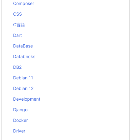
Composer
CSS
C言語
Dart
DataBase
Databricks
DB2
Debian 11
Debian 12
Development
Django
Docker
Driver