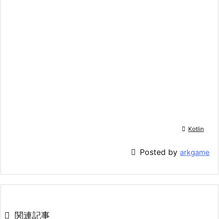

Kotlin

Posted by
arkgame

関連記事