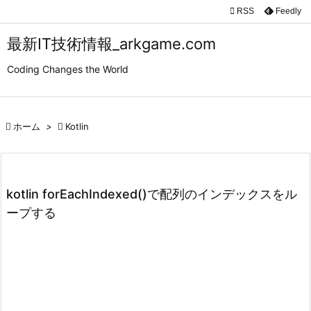

RSS
Feedly

メニュ
最新IT技術情報_arkgame.com

Coding Changes the World
サイド

前へ

ホーム
>

Kotlin

次へ

検索
kotlin forEachIndexed()で配列のインデックスをル
ープする