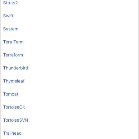
Struts2
Swift
System
Tera Term
Terraform
Thunderbird
Thymeleaf
Tomcat
TortoiseGit
TortoiseSVN
Trailhead