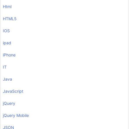
Html
HTML5
IOS
ipad
iPhone
IT
Java
JavaScript
jQuery
jQuery Mobile
JSON