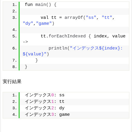
fun 
main
()
{
      val tt = 
arrayOf
(
"ss"
, 
"tt"
, 
"dy"
,
"game"
)
      tt.
forEachIndexed
{
 index, value 
-
>
println
(
"インデックス${index}: 
${value}"
)
}
}
実行結果
インデックス
0
: ss
インデックス
1
: tt
インデックス
2
: dy
インデックス
3
: game