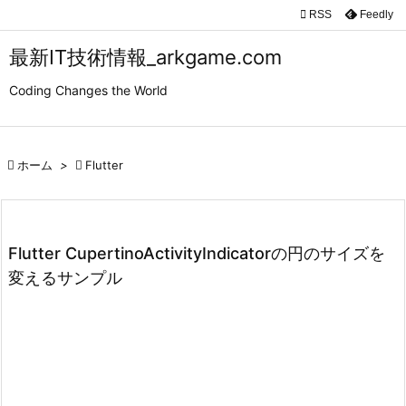

RSS
Feedly

メニュ
最新IT技術情報_arkgame.com

Coding Changes the World
サイド

前へ

ホーム
>

Flutter

次へ

検索
Flutter CupertinoActivityIndicatorの円のサイズを
変えるサンプル