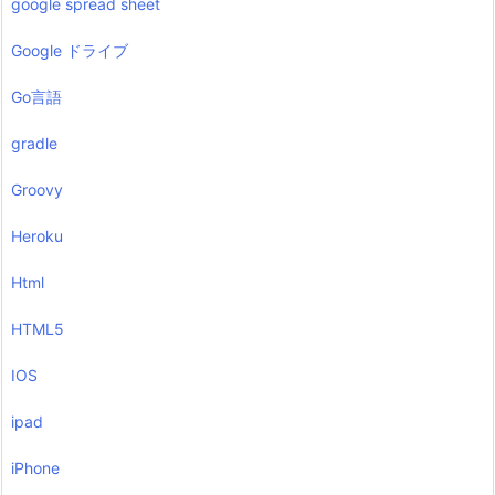
google spread sheet
Google ドライブ
Go言語
gradle
Groovy
Heroku
Html
HTML5
IOS
ipad
iPhone