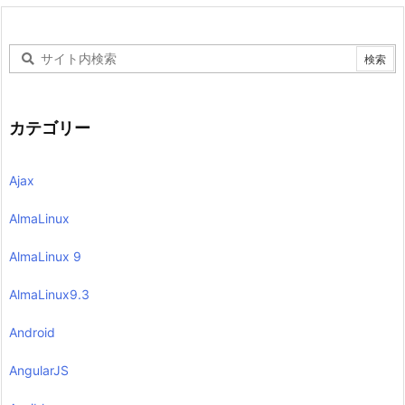
カテゴリー
Ajax
AlmaLinux
AlmaLinux 9
AlmaLinux9.3
Android
AngularJS