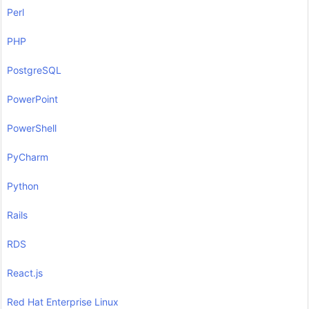
Perl
PHP
PostgreSQL
PowerPoint
PowerShell
PyCharm
Python
Rails
RDS
React.js
Red Hat Enterprise Linux