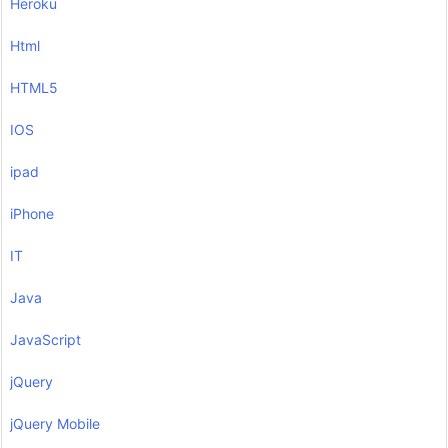
Heroku
Html
HTML5
IOS
ipad
iPhone
IT
Java
JavaScript
jQuery
jQuery Mobile