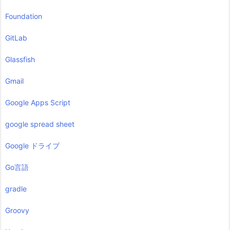
Foundation
GitLab
Glassfish
Gmail
Google Apps Script
google spread sheet
Google ドライブ
Go言語
gradle
Groovy