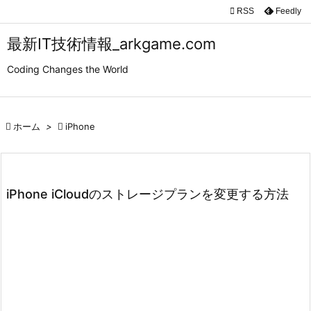

RSS
Feedly

メニュ
最新IT技術情報_arkgame.com

Coding Changes the World
サイド

前へ

ホーム
>

iPhone

次へ

検索
iPhone iCloudのストレージプランを変更する方法