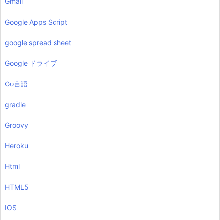
Gmail
Google Apps Script
google spread sheet
Google ドライブ
Go言語
gradle
Groovy
Heroku
Html
HTML5
IOS