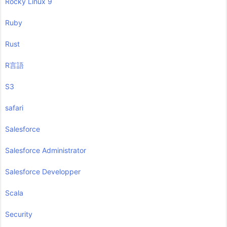
Rocky Linux 9
Ruby
Rust
R言語
S3
safari
Salesforce
Salesforce Administrator
Salesforce Developper
Scala
Security