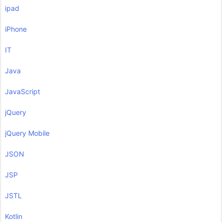
ipad
iPhone
IT
Java
JavaScript
jQuery
jQuery Mobile
JSON
JSP
JSTL
Kotlin