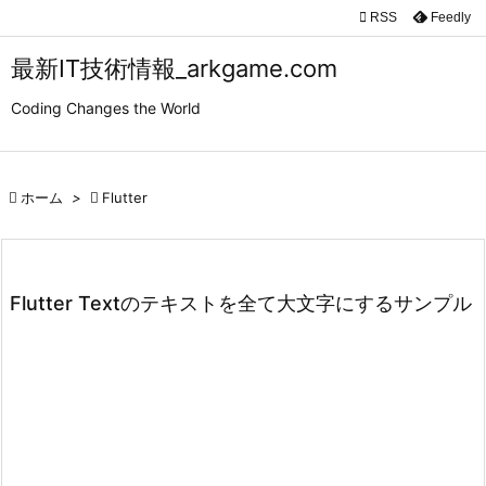

RSS
Feedly

メニュ
最新IT技術情報_arkgame.com

Coding Changes the World
サイド

前へ

ホーム
>

Flutter

次へ

検索
Flutter Textのテキストを全て大文字にするサンプル