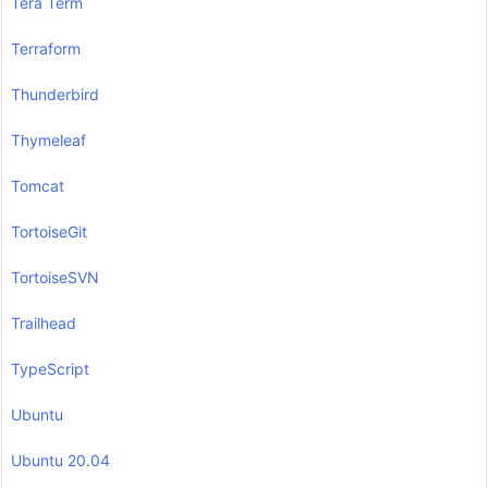
Tera Term
Terraform
Thunderbird
Thymeleaf
Tomcat
TortoiseGit
TortoiseSVN
Trailhead
TypeScript
Ubuntu
Ubuntu 20.04