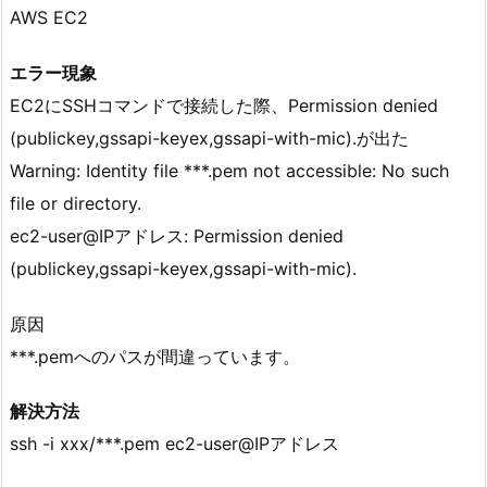
AWS EC2
エラー現象
EC2にSSHコマンドで接続した際、Permission denied
(publickey,gssapi-keyex,gssapi-with-mic).が出た
Warning: Identity file ***.pem not accessible: No such
file or directory.
ec2-user@IPアドレス: Permission denied
(publickey,gssapi-keyex,gssapi-with-mic).
原因
***.pemへのパスが間違っています。
解決方法
ssh -i xxx/***.pem ec2-user@IPアドレス