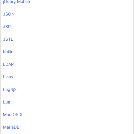
jQuery Mobile
JSON
JSP
JSTL
Kotlin
LDAP
Linux
Log4j2
Lua
Mac OS X
MariaDB