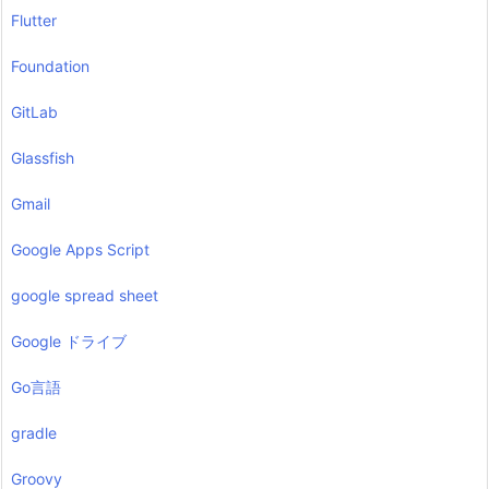
Flutter
Foundation
GitLab
Glassfish
Gmail
Google Apps Script
google spread sheet
Google ドライブ
Go言語
gradle
Groovy