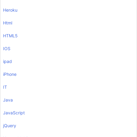
Heroku
Html
HTML5
IOS
ipad
iPhone
IT
Java
JavaScript
jQuery