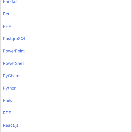
Pandas
Perl
PHP
PostgreSQL
PowerPoint
PowerShell
PyCharm
Python
Rails
RDS
React.js