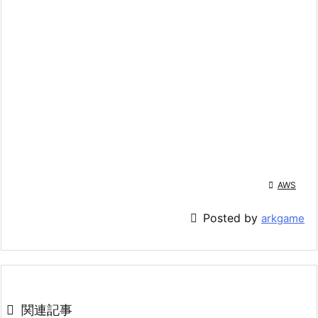

AWS

Posted by
arkgame

関連記事