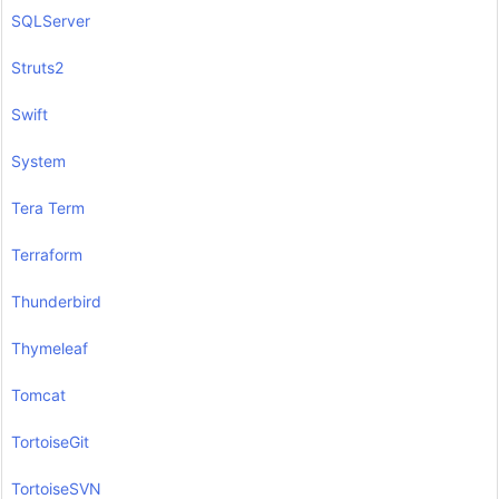
SQLServer
Struts2
Swift
System
Tera Term
Terraform
Thunderbird
Thymeleaf
Tomcat
TortoiseGit
TortoiseSVN