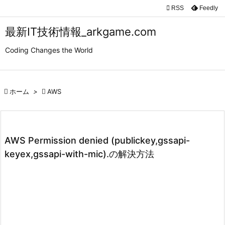

RSS
Feedly

メニュ
最新IT技術情報_arkgame.com

Coding Changes the World
サイド

前へ

ホーム
>

AWS

次へ

検索
AWS Permission denied (publickey,gssapi-
keyex,gssapi-with-mic).の解決方法