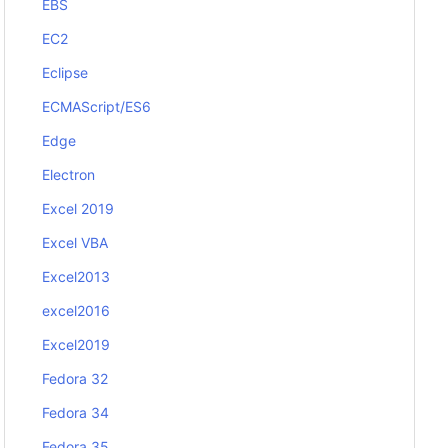
EBS
EC2
Eclipse
ECMAScript/ES6
Edge
Electron
Excel 2019
Excel VBA
Excel2013
excel2016
Excel2019
Fedora 32
Fedora 34
Fedora 35