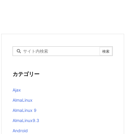
カテゴリー
Ajax
AlmaLinux
AlmaLinux 9
AlmaLinux9.3
Android