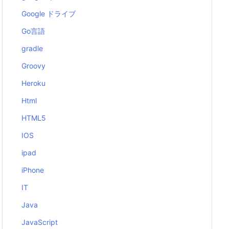
Google ドライブ
Go言語
gradle
Groovy
Heroku
Html
HTML5
IOS
ipad
iPhone
IT
Java
JavaScript