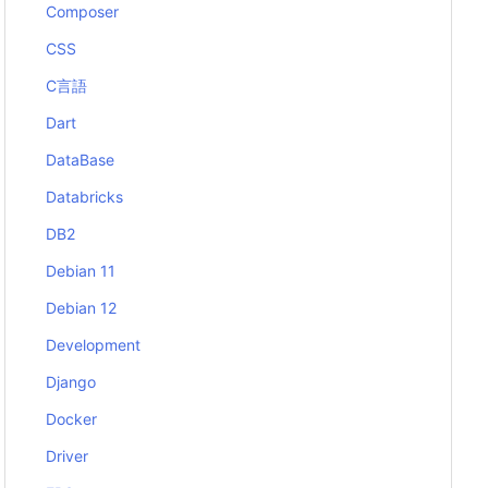
Composer
CSS
C言語
Dart
DataBase
Databricks
DB2
Debian 11
Debian 12
Development
Django
Docker
Driver