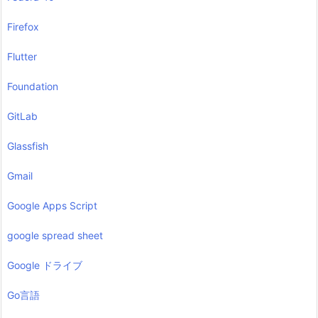
Firefox
Flutter
Foundation
GitLab
Glassfish
Gmail
Google Apps Script
google spread sheet
Google ドライブ
Go言語