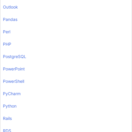
Outlook
Pandas
Perl
PHP
PostgreSQL
PowerPoint
PowerShell
PyCharm
Python
Rails
RDS