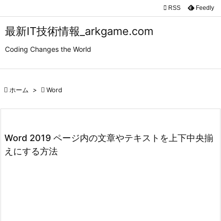

RSS
Feedly

メニュ
最新IT技術情報_arkgame.com

Coding Changes the World
サイド

前へ

ホーム
>

Word

次へ

検索
Word 2019 ページ内の文章やテキストを上下中央揃
えにする方法