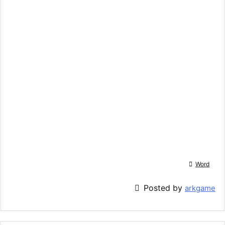

Word

Posted by
arkgame