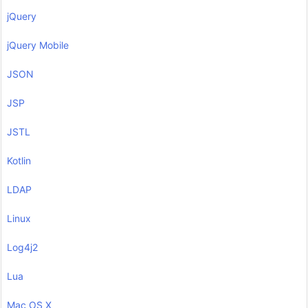
jQuery
jQuery Mobile
JSON
JSP
JSTL
Kotlin
LDAP
Linux
Log4j2
Lua
Mac OS X