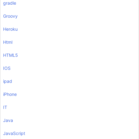
gradle
Groovy
Heroku
Html
HTML5
IOS
ipad
iPhone
IT
Java
JavaScript