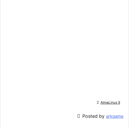

AlmaLinux 9

Posted by
arkgame