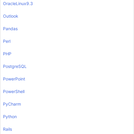
OracleLinux9.3
Outlook
Pandas
Perl
PHP
PostgreSQL
PowerPoint
PowerShell
PyCharm
Python
Rails