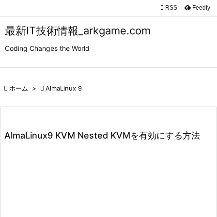

RSS
Feedly

メニュ
最新IT技術情報_arkgame.com

Coding Changes the World
サイド

前へ

ホーム
>

AlmaLinux 9

次へ

検索
AlmaLinux9 KVM Nested KVMを有効にする方法