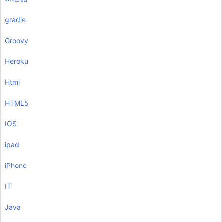
gradle
Groovy
Heroku
Html
HTML5
IOS
ipad
iPhone
IT
Java