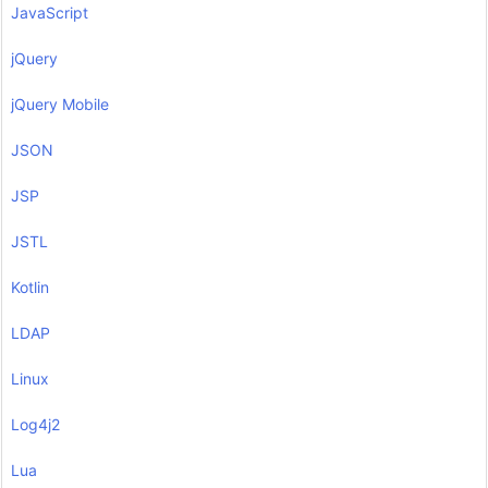
JavaScript
jQuery
jQuery Mobile
JSON
JSP
JSTL
Kotlin
LDAP
Linux
Log4j2
Lua