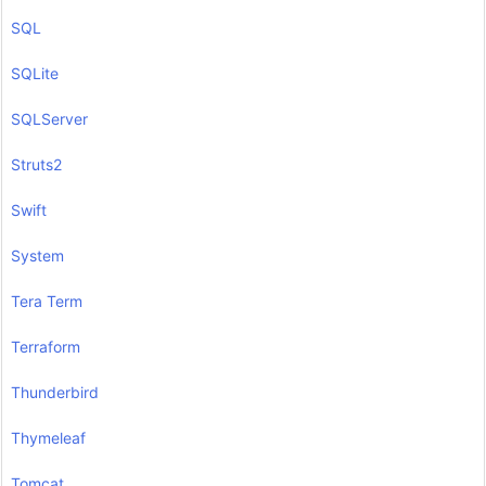
SQL
SQLite
SQLServer
Struts2
Swift
System
Tera Term
Terraform
Thunderbird
Thymeleaf
Tomcat