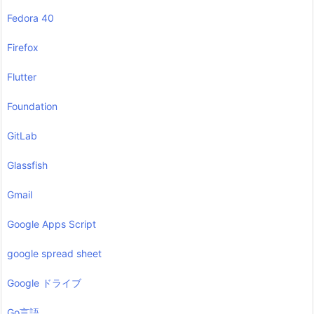
Fedora 40
Firefox
Flutter
Foundation
GitLab
Glassfish
Gmail
Google Apps Script
google spread sheet
Google ドライブ
Go言語