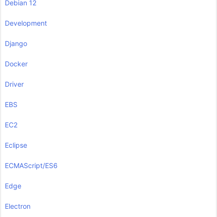
Debian 12
Development
Django
Docker
Driver
EBS
EC2
Eclipse
ECMAScript/ES6
Edge
Electron