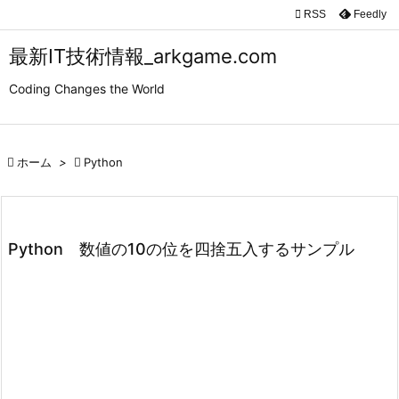

RSS
Feedly

メニュ
最新IT技術情報_arkgame.com

Coding Changes the World
サイド

前へ

ホーム
>

Python

次へ

検索
Python 数値の10の位を四捨五入するサンプル