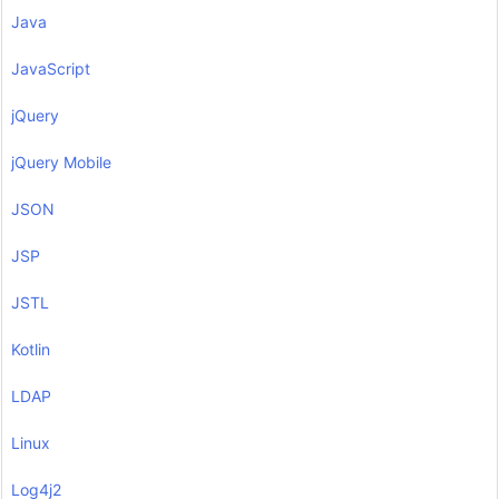
Java
JavaScript
jQuery
jQuery Mobile
JSON
JSP
JSTL
Kotlin
LDAP
Linux
Log4j2