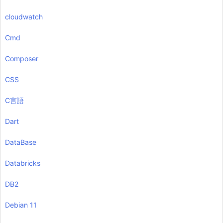
cloudwatch
Cmd
Composer
CSS
C言語
Dart
DataBase
Databricks
DB2
Debian 11