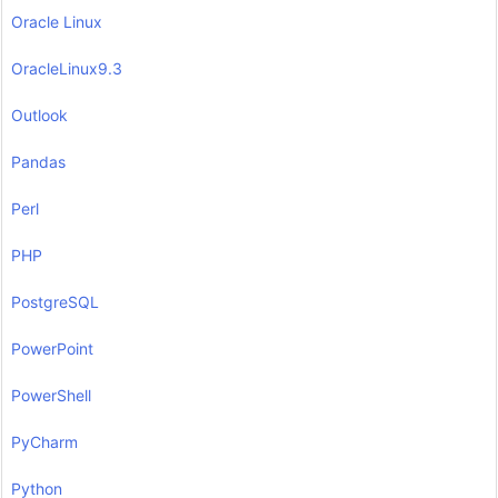
Oracle Linux
OracleLinux9.3
Outlook
Pandas
Perl
PHP
PostgreSQL
PowerPoint
PowerShell
PyCharm
Python