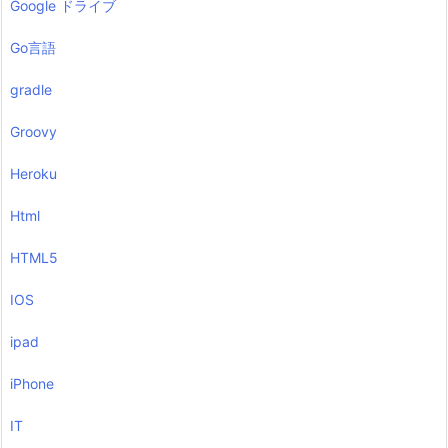
Google ドライブ
Go言語
gradle
Groovy
Heroku
Html
HTML5
IOS
ipad
iPhone
IT