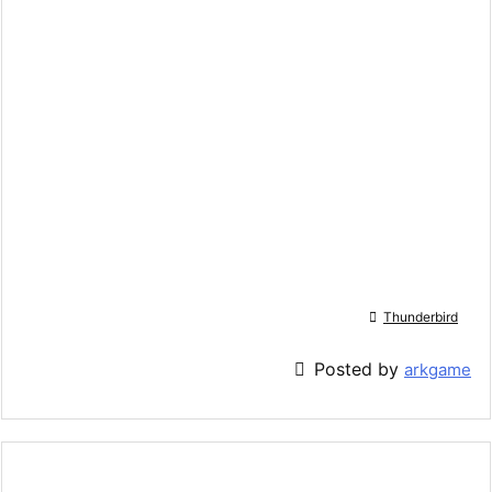

Thunderbird

Posted by
arkgame