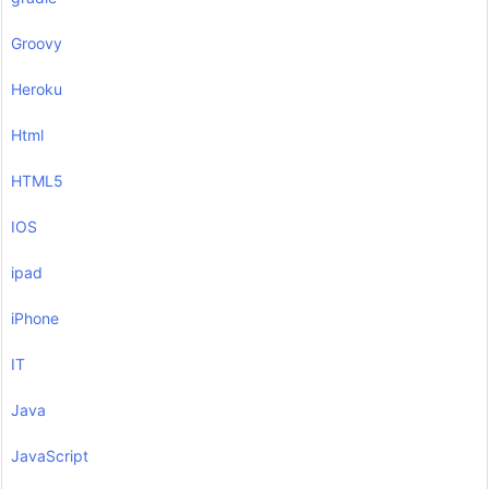
Groovy
Heroku
Html
HTML5
IOS
ipad
iPhone
IT
Java
JavaScript