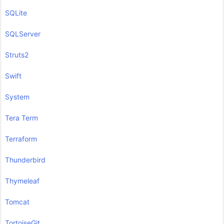
SQLite
SQLServer
Struts2
Swift
System
Tera Term
Terraform
Thunderbird
Thymeleaf
Tomcat
TortoiseGit