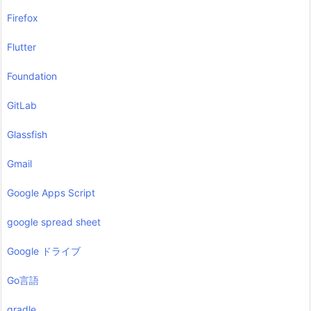
Firefox
Flutter
Foundation
GitLab
Glassfish
Gmail
Google Apps Script
google spread sheet
Google ドライブ
Go言語
gradle