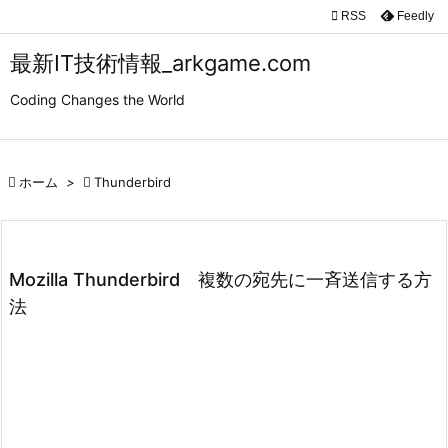

RSS
Feedly

メニュ
最新IT技術情報_arkgame.com

Coding Changes the World
サイド

前へ

ホーム
>

Thunderbird

次へ

検索
Mozilla Thunderbird 複数の宛先に一斉送信する方
法