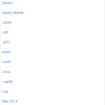
jQuery
jQuery Mobile
JSON
JSP
JSTL
Kotlin
LDAP
Linux
Log4j2
Lua
Mac OS X