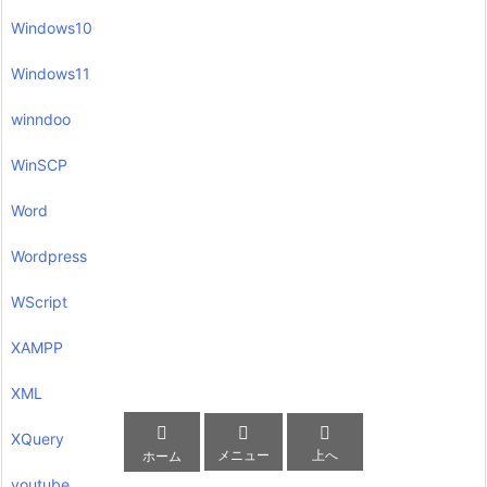
Windows10
Windows11
winndoo
WinSCP
Word
Wordpress
WScript
XAMPP
XML



XQuery
メニュー
上へ
ホーム
youtube