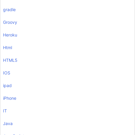
gradle
Groovy
Heroku
Html
HTML5
IOS
ipad
iPhone
IT
Java