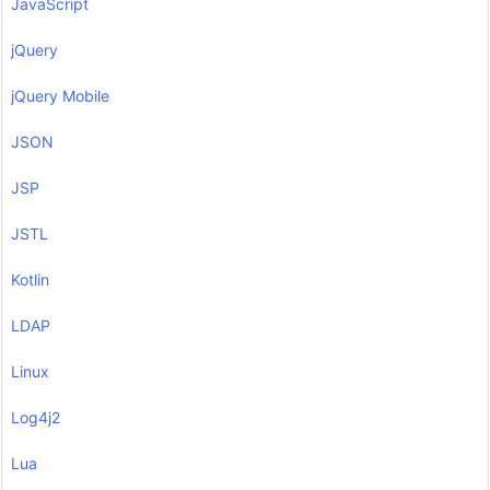
JavaScript
jQuery
jQuery Mobile
JSON
JSP
JSTL
Kotlin
LDAP
Linux
Log4j2
Lua