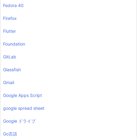
Fedora 40
Firefox
Flutter
Foundation
GitLab
Glassfish
Gmail
Google Apps Script
google spread sheet
Google ドライブ
Go言語