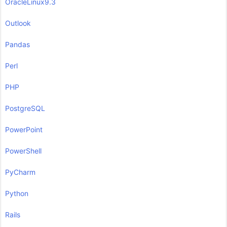
OracleLinux9.3
Outlook
Pandas
Perl
PHP
PostgreSQL
PowerPoint
PowerShell
PyCharm
Python
Rails