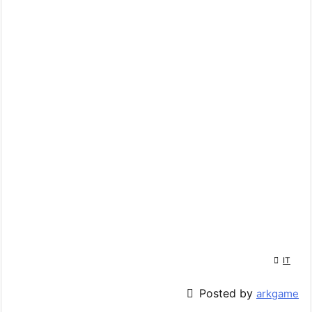

IT

Posted by
arkgame