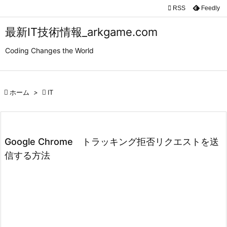

RSS
Feedly

メニュ
最新IT技術情報_arkgame.com

Coding Changes the World
サイド

前へ

ホーム
>

IT

次へ

検索
Google Chrome トラッキング拒否リクエストを送
信する方法