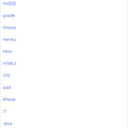
Go言語
gradle
Groovy
Heroku
Html
HTML5
IOS
ipad
iPhone
IT
Java