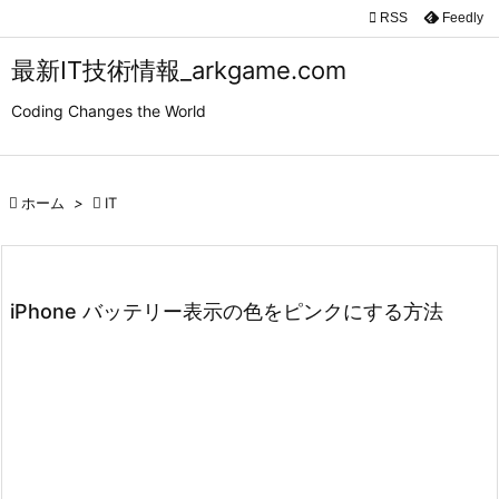

RSS
Feedly

メニュ
最新IT技術情報_arkgame.com

Coding Changes the World
サイド

前へ

ホーム
>

IT

次へ

検索
iPhone バッテリー表示の色をピンクにする方法