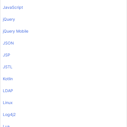
JavaScript
jQuery
jQuery Mobile
JSON
JSP
JSTL
Kotlin
LDAP
Linux
Log4j2
Lua