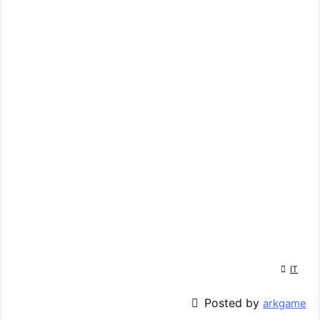

IT

Posted by
arkgame