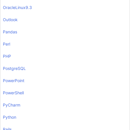
OracleLinux9.3
Outlook
Pandas
Perl
PHP
PostgreSQL
PowerPoint
PowerShell
PyCharm
Python
Rails