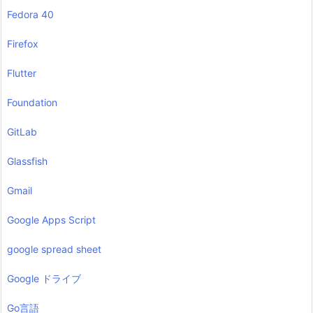
Fedora 40
Firefox
Flutter
Foundation
GitLab
Glassfish
Gmail
Google Apps Script
google spread sheet
Google ドライブ
Go言語