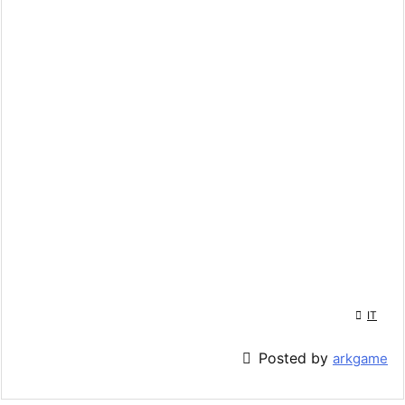

IT

Posted by
arkgame