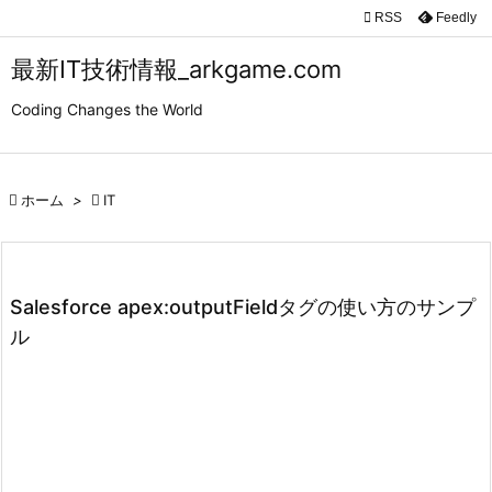

RSS
Feedly

メニュ
最新IT技術情報_arkgame.com

Coding Changes the World
サイド

前へ

ホーム
>

IT

次へ

検索
Salesforce apex:outputFieldタグの使い方のサンプ
ル