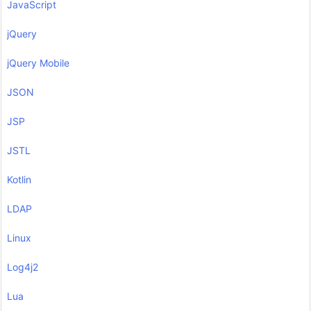
JavaScript
jQuery
jQuery Mobile
JSON
JSP
JSTL
Kotlin
LDAP
Linux
Log4j2
Lua