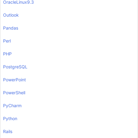
OracleLinux9.3
Outlook
Pandas
Perl
PHP
PostgreSQL
PowerPoint
PowerShell
PyCharm
Python
Rails