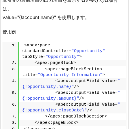
は、
value="{!account.name}" を使用します。
使用例
<
apex:page 
standardController=
"Opportunity"
tabStyle=
"Opportunity"
>
<
apex:pageBlock
>
<
apex:pageBlockSection 
title=
"Opportunity Information"
>
<
apex:outputField value=
"
{!opportunity.name}"
/
>
<
apex:outputField value=
"
{!opportunity.amount}"
/
>
<
apex:outputField value=
"
{!opportunity.closeDate}"
/
>
<
/apex:pageBlockSection
>
<
/apex:pageBlock
>