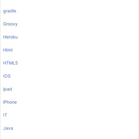
gradle
Groovy
Heroku
Html
HTML5
IOS
ipad
iPhone
IT
Java