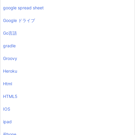
google spread sheet
Google ドライブ
Go言語
gradle
Groovy
Heroku
Html
HTML5
IOS
ipad
iPhone