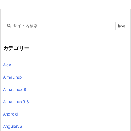
カテゴリー
Ajax
AlmaLinux
AlmaLinux 9
AlmaLinux9.3
Android
AngularJS