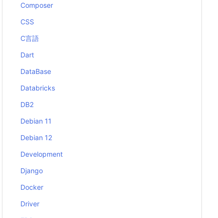
Composer
CSS
C言語
Dart
DataBase
Databricks
DB2
Debian 11
Debian 12
Development
Django
Docker
Driver