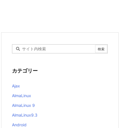
カテゴリー
Ajax
AlmaLinux
AlmaLinux 9
AlmaLinux9.3
Android