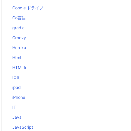
Google ドライブ
Go言語
gradle
Groovy
Heroku
Html
HTML5
IOS
ipad
iPhone
IT
Java
JavaScript