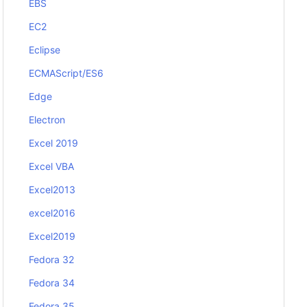
EBS
EC2
Eclipse
ECMAScript/ES6
Edge
Electron
Excel 2019
Excel VBA
Excel2013
excel2016
Excel2019
Fedora 32
Fedora 34
Fedora 35