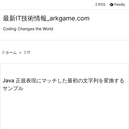

RSS
Feedly

メニュ
最新IT技術情報_arkgame.com

Coding Changes the World
サイド

前へ

ホーム
>

IT

次へ

検索
Java 正規表現にマッチした最初の文字列を変換する
サンプル