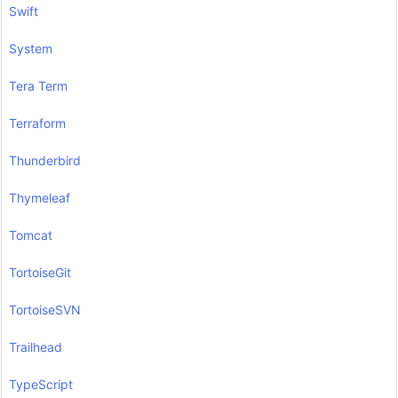
Swift
System
Tera Term
Terraform
Thunderbird
Thymeleaf
Tomcat
TortoiseGit
TortoiseSVN
Trailhead
TypeScript