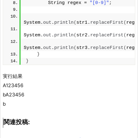
        String regex = 
"[0-9]"
;
System.
out
.
println
(
str1.
replaceFirst
(
rege
System.
out
.
println
(
str2.
replaceFirst
(
rege
System.
out
.
println
(
str3.
replaceFirst
(
rege
}
}
実行結果
A123456
bA23456
b
関連投稿: