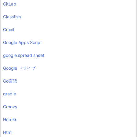
GitLab
Glassfish
Gmail
Google Apps Script
google spread sheet
Google ドライブ
Go言語
gradle
Groovy
Heroku
Html