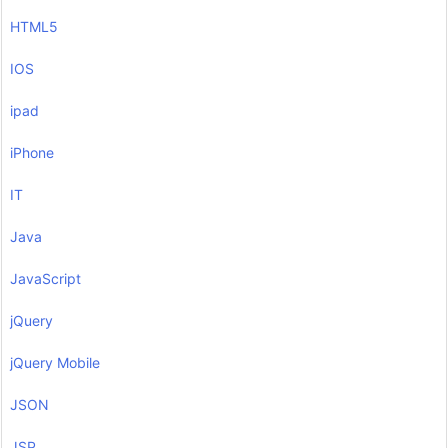
HTML5
IOS
ipad
iPhone
IT
Java
JavaScript
jQuery
jQuery Mobile
JSON
JSP