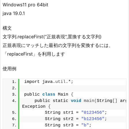
Windows11 pro 64bit
java 19.0.1
構文
文字列.replaceFirst​(“正規表現",置換する文字列)
正規表現にマッチした最初の文字列を変換するには、
「replaceFirst​」を利用します
使用例
import java.
util
.*;
public 
class
 Main 
{
    public static 
void
main
(
String
[]
 arg
Exception 
{
        String str1 = 
"0123456"
;
        String str2 = 
"b123456"
;
        String str3 = 
"b"
;