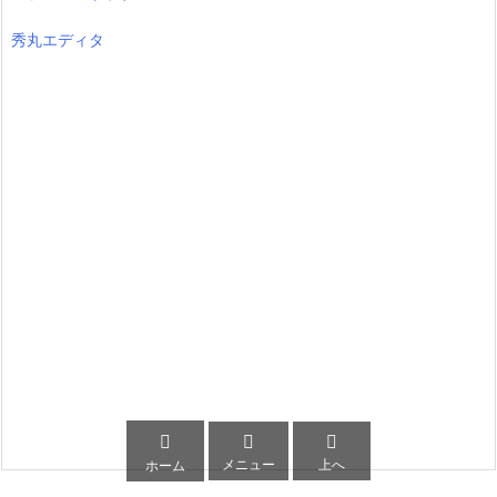
秀丸エディタ



メニュー
上へ
ホーム