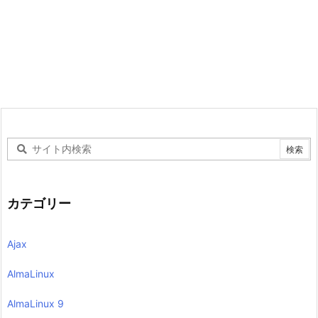
カテゴリー
Ajax
AlmaLinux
AlmaLinux 9