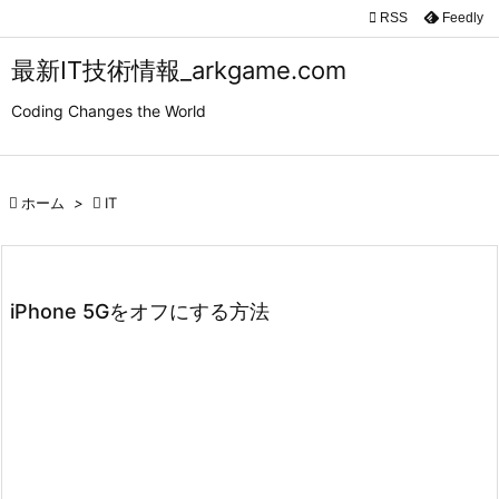

RSS
Feedly

メニュ
最新IT技術情報_arkgame.com

Coding Changes the World
サイド

前へ

ホーム
>

IT

次へ

検索
iPhone 5Gをオフにする方法