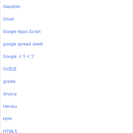
Glassfish
Gmail
Google Apps Script
google spread sheet
Google ドライブ
Go言語
gradle
Groovy
Heroku
Html
HTML5