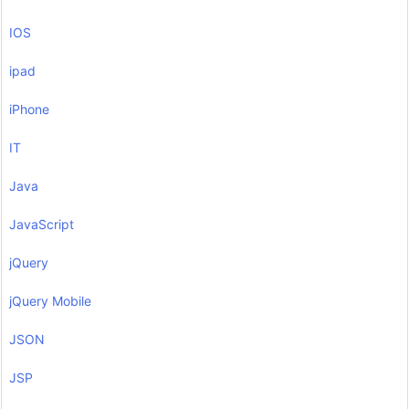
IOS
ipad
iPhone
IT
Java
JavaScript
jQuery
jQuery Mobile
JSON
JSP