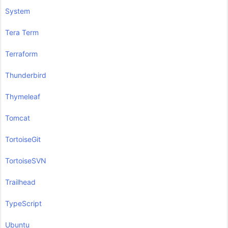
System
Tera Term
Terraform
Thunderbird
Thymeleaf
Tomcat
TortoiseGit
TortoiseSVN
Trailhead
TypeScript
Ubuntu