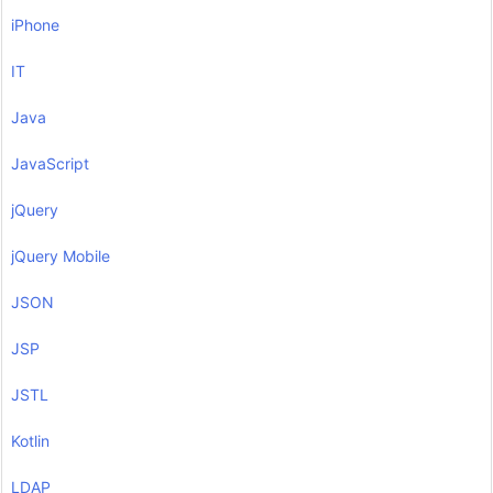
iPhone
IT
Java
JavaScript
jQuery
jQuery Mobile
JSON
JSP
JSTL
Kotlin
LDAP