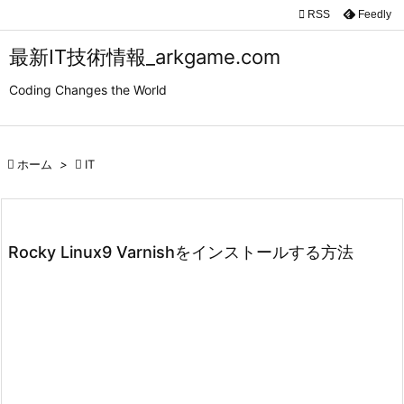

RSS
Feedly

メニュ
最新IT技術情報_arkgame.com

Coding Changes the World
サイド

前へ

ホーム
>

IT

次へ

検索
Rocky Linux9 Varnishをインストールする方法