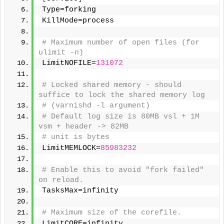
Type=forking
KillMode=process
# Maximum number of open files (for 
ulimit -n)
LimitNOFILE=
131072
# Locked shared memory - should 
suffice to lock the shared memory log
# (varnishd -l argument)
# Default log size is 80MB vsl + 1M 
vsm + header -> 82MB
# unit is bytes
LimitMEMLOCK=
85983232
# Enable this to avoid "fork failed" 
on reload.
TasksMax=infinity
# Maximum size of the corefile.
LimitCORE=infinity