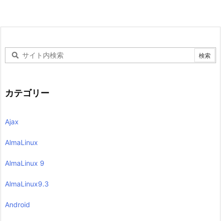
カテゴリー
Ajax
AlmaLinux
AlmaLinux 9
AlmaLinux9.3
Android