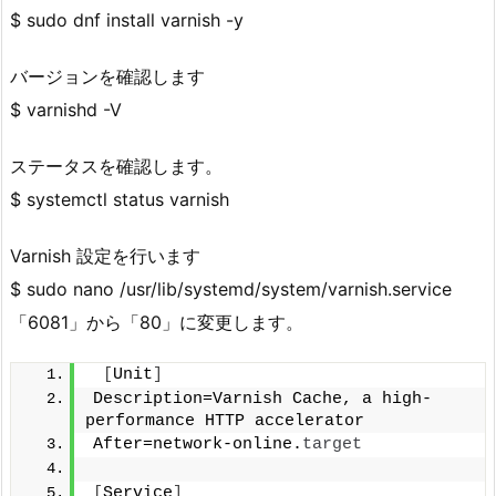
$ sudo dnf install varnish -y
バージョンを確認します
$ varnishd -V
ステータスを確認します。
$ systemctl status varnish
Varnish 設定を行います
$ sudo nano /usr/lib/systemd/system/varnish.service
「6081」から「80」に変更します。
[
Unit
]
Description=Varnish Cache, a high-
performance HTTP accelerator
After=network-online.
target
[
Service
]