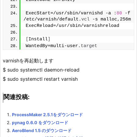
ExecStart=/usr/sbin/varnishd -a :
80
 -f 
/etc/varnish/default.
vcl
 -s malloc,256m
ExecReload=/usr/sbin/varnishreload
[
Install
]
WantedBy=multi-user.
target
varnishを再起動します
$ sudo systemctl daemon-reload
$ sudo systemctl restart varnish
関連投稿:
ProcessMaker 2.5.1をダウンロード
pynag 0.6.0 をダウンロード
AeroBlend 1.5 のダウンロード