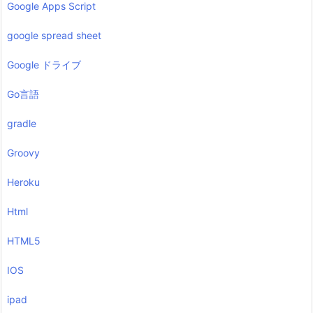
Google Apps Script
google spread sheet
Google ドライブ
Go言語
gradle
Groovy
Heroku
Html
HTML5
IOS
ipad