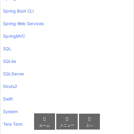
Spring Boot CLI
Spring Web Services
SpringMVC
SQL
SQLite
SQLServer
Struts2
Swift
System



Tera Term
メニュー
上へ
ホーム