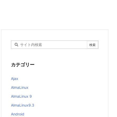
カテゴリー
Ajax
AlmaLinux
AlmaLinux 9
AlmaLinux9.3
Android