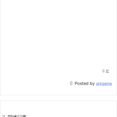

IT

Posted by
arkgame