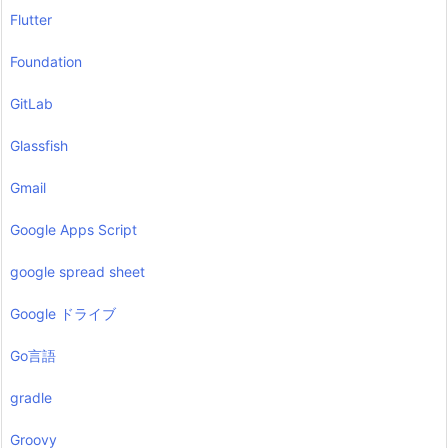
Flutter
Foundation
GitLab
Glassfish
Gmail
Google Apps Script
google spread sheet
Google ドライブ
Go言語
gradle
Groovy