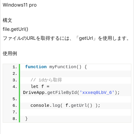
Windows11 pro
構文
file.getUrl()
ファイルのURLを取得するには、「getUrl」を使用します。
使用例
function
myFunction
()
{
// idから取得
  let f = 
DriveApp.
getFileById
(
'xxxeq0LbV_6'
)
;
  console.
log
(
 f.
getUrl
()
)
;
}