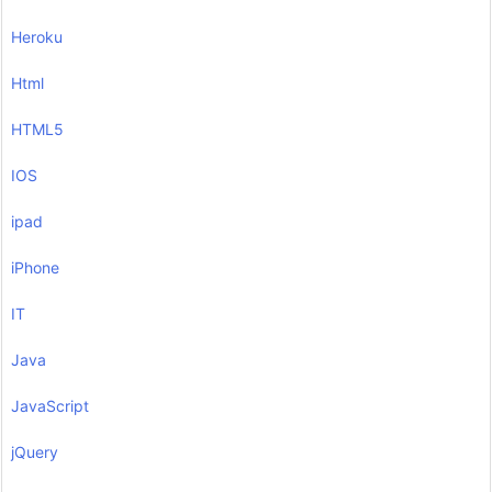
Heroku
Html
HTML5
IOS
ipad
iPhone
IT
Java
JavaScript
jQuery