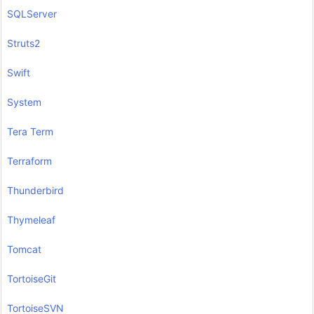
SQLServer
Struts2
Swift
System
Tera Term
Terraform
Thunderbird
Thymeleaf
Tomcat
TortoiseGit
TortoiseSVN