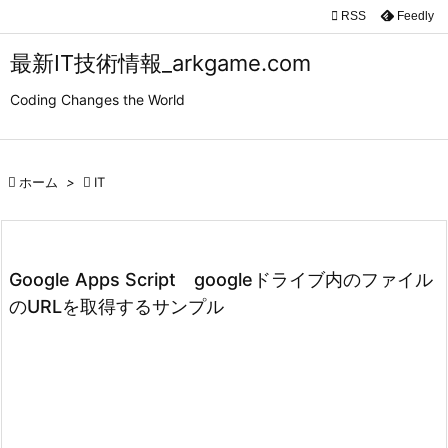

RSS
Feedly

メニュ
最新IT技術情報_arkgame.com

Coding Changes the World
サイド

前へ

ホーム
>

IT

次へ

検索
Google Apps Script googleドライブ内のファイル
のURLを取得するサンプル