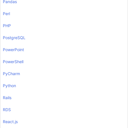
Pandas
Perl
PHP
PostgreSQL
PowerPoint
PowerShell
PyCharm
Python
Rails
RDS
React.js