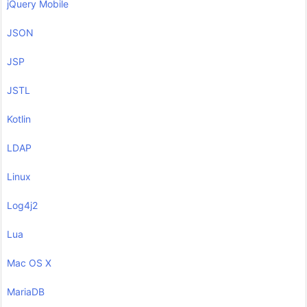
jQuery Mobile
JSON
JSP
JSTL
Kotlin
LDAP
Linux
Log4j2
Lua
Mac OS X
MariaDB