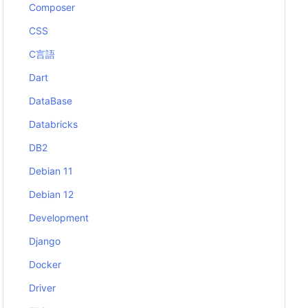
Composer
CSS
C言語
Dart
DataBase
Databricks
DB2
Debian 11
Debian 12
Development
Django
Docker
Driver