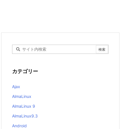
カテゴリー
Ajax
AlmaLinux
AlmaLinux 9
AlmaLinux9.3
Android