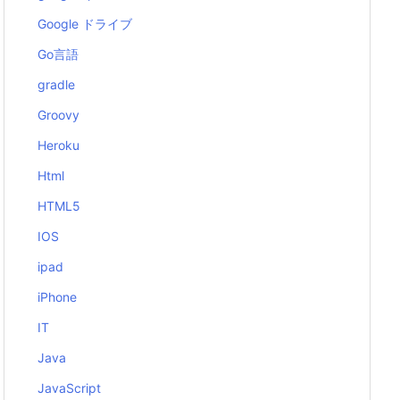
Google ドライブ
Go言語
gradle
Groovy
Heroku
Html
HTML5
IOS
ipad
iPhone
IT
Java
JavaScript