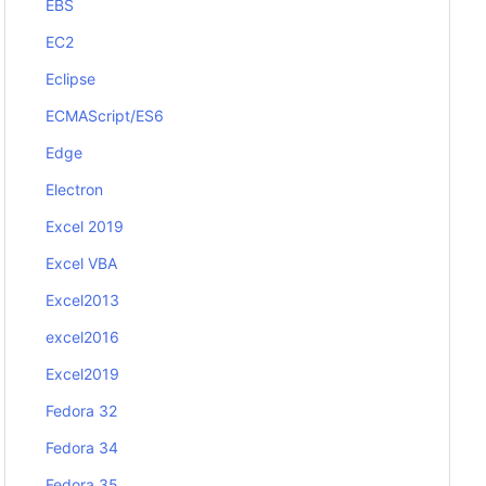
EBS
EC2
Eclipse
ECMAScript/ES6
Edge
Electron
Excel 2019
Excel VBA
Excel2013
excel2016
Excel2019
Fedora 32
Fedora 34
Fedora 35