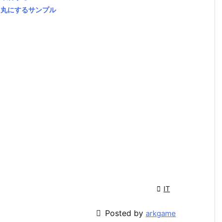
色を角丸にするサンプル

IT

Posted by
arkgame