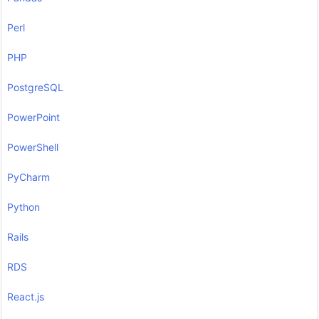
Perl
PHP
PostgreSQL
PowerPoint
PowerShell
PyCharm
Python
Rails
RDS
React.js