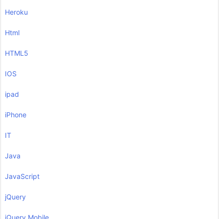
Heroku
Html
HTML5
IOS
ipad
iPhone
IT
Java
JavaScript
jQuery
jQuery Mobile