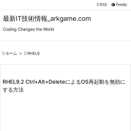

RSS
Feedly

メニュ
最新IT技術情報_arkgame.com

Coding Changes the World
サイド

前へ

ホーム
>

RHEL9

次へ

検索
RHEL9.2 Ctrl+Alt+DeleteによるOS再起動を無効に
する方法