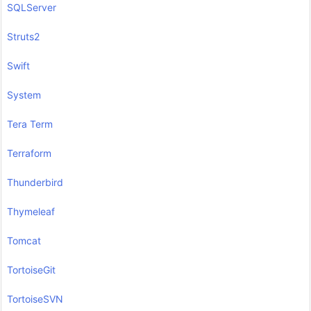
SQLServer
Struts2
Swift
System
Tera Term
Terraform
Thunderbird
Thymeleaf
Tomcat
TortoiseGit
TortoiseSVN