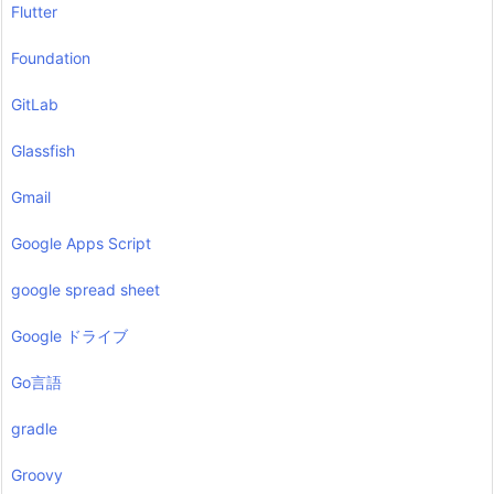
Flutter
Foundation
GitLab
Glassfish
Gmail
Google Apps Script
google spread sheet
Google ドライブ
Go言語
gradle
Groovy