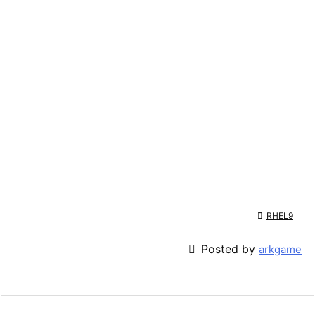

RHEL9

Posted by
arkgame