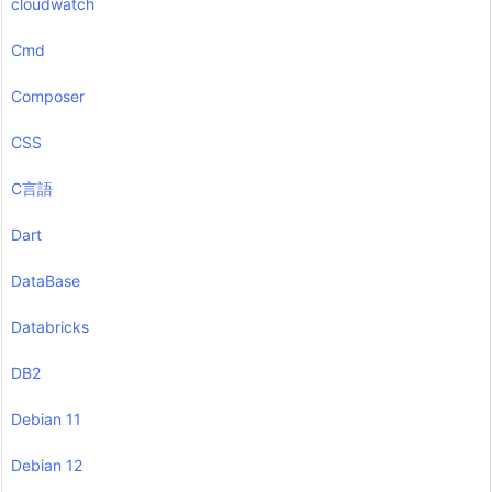
cloudwatch
Cmd
Composer
CSS
C言語
Dart
DataBase
Databricks
DB2
Debian 11
Debian 12