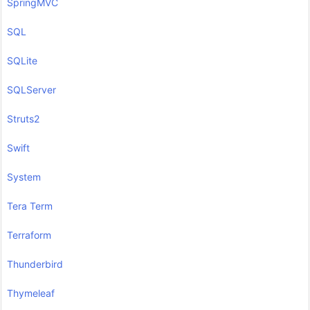
SpringMVC
SQL
SQLite
SQLServer
Struts2
Swift
System
Tera Term
Terraform
Thunderbird
Thymeleaf