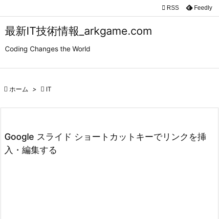

RSS
Feedly

メニュ
最新IT技術情報_arkgame.com

Coding Changes the World
サイド

前へ

ホーム
>

IT

次へ

検索
Google スライド ショートカットキーでリンクを挿
入・編集する