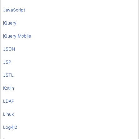
JavaScript
jQuery
jQuery Mobile
JSON
JSP
JSTL
Kotlin
LDAP
Linux
Log4j2