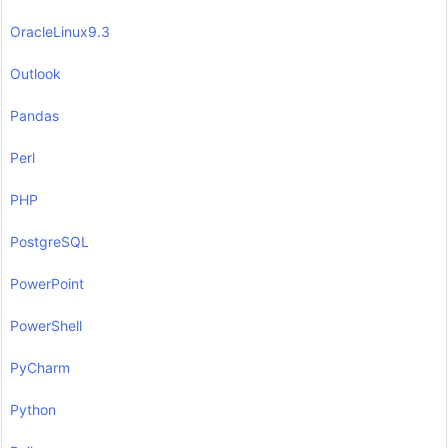
OracleLinux9.3
Outlook
Pandas
Perl
PHP
PostgreSQL
PowerPoint
PowerShell
PyCharm
Python