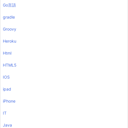
Go言語
gradle
Groovy
Heroku
Html
HTML5
IOS
ipad
iPhone
IT
Java