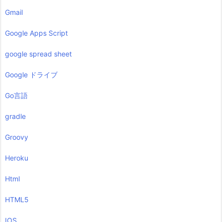
Gmail
Google Apps Script
google spread sheet
Google ドライブ
Go言語
gradle
Groovy
Heroku
Html
HTML5
IOS