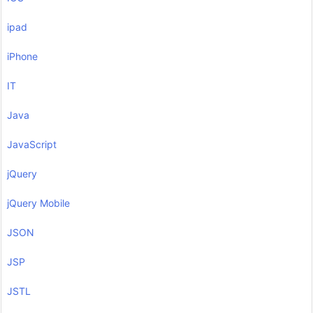
ipad
iPhone
IT
Java
JavaScript
jQuery
jQuery Mobile
JSON
JSP
JSTL