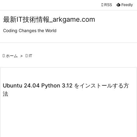

RSS
Feedly

メニュ
最新IT技術情報_arkgame.com

Coding Changes the World
サイド

前へ

ホーム
>

IT

次へ

検索
Ubuntu 24.04 Python 3.12 をインストールする方
法