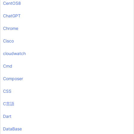
CentOS8
ChatGPT
Chrome
Cisco
cloudwatch
Cmd
Composer
CSS
C言語
Dart
DataBase