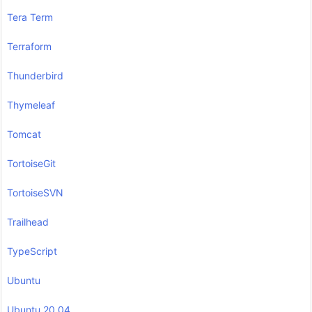
Tera Term
Terraform
Thunderbird
Thymeleaf
Tomcat
TortoiseGit
TortoiseSVN
Trailhead
TypeScript
Ubuntu
Ubuntu 20.04