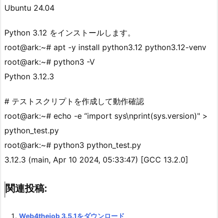
Ubuntu 24.04
Python 3.12 をインストールします。
root@ark:~# apt -y install python3.12 python3.12-venv
root@ark:~# python3 -V
Python 3.12.3
# テストスクリプトを作成して動作確認
root@ark:~# echo -e “import sys\nprint(sys.version)" >
python_test.py
root@ark:~# python3 python_test.py
3.12.3 (main, Apr 10 2024, 05:33:47) [GCC 13.2.0]
関連投稿:
Web4thejob 3.5.1をダウンロード