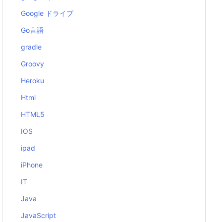
Google ドライブ
Go言語
gradle
Groovy
Heroku
Html
HTML5
IOS
ipad
iPhone
IT
Java
JavaScript