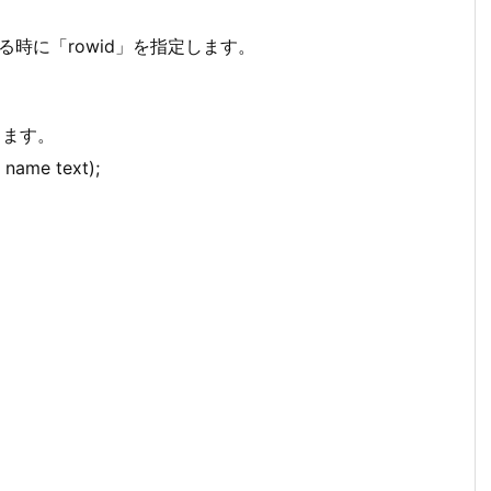
する時に「rowid」を指定します。
します。
 name text);