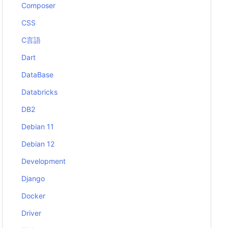
Composer
CSS
C言語
Dart
DataBase
Databricks
DB2
Debian 11
Debian 12
Development
Django
Docker
Driver