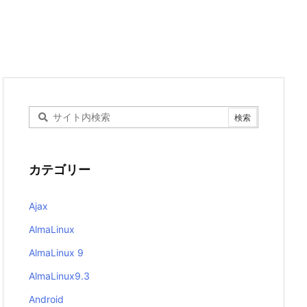
カテゴリー
Ajax
AlmaLinux
AlmaLinux 9
AlmaLinux9.3
Android