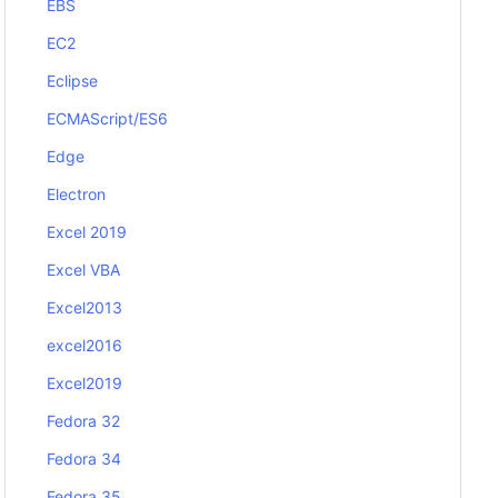
EBS
EC2
Eclipse
ECMAScript/ES6
Edge
Electron
Excel 2019
Excel VBA
Excel2013
excel2016
Excel2019
Fedora 32
Fedora 34
Fedora 35