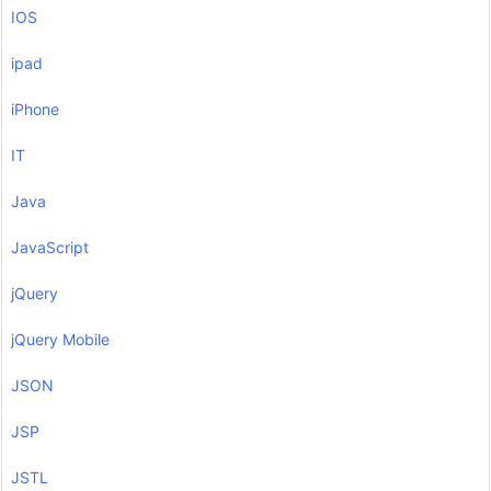
IOS
ipad
iPhone
IT
Java
JavaScript
jQuery
jQuery Mobile
JSON
JSP
JSTL