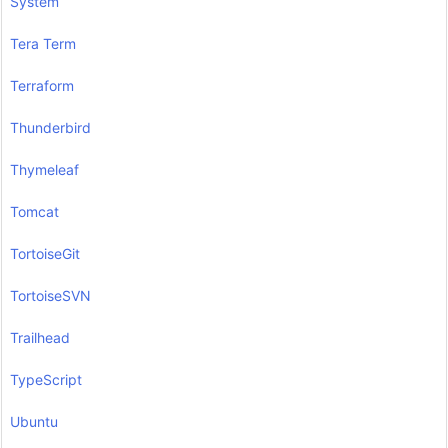
System
Tera Term
Terraform
Thunderbird
Thymeleaf
Tomcat
TortoiseGit
TortoiseSVN
Trailhead
TypeScript
Ubuntu