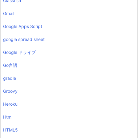
Glassfish
Gmail
Google Apps Script
google spread sheet
Google ドライブ
Go言語
gradle
Groovy
Heroku
Html
HTML5