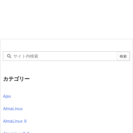
カテゴリー
Ajax
AlmaLinux
AlmaLinux 9