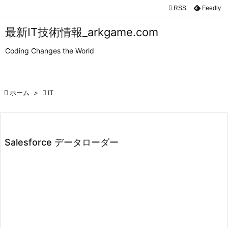

RSS
Feedly

メニュ
最新IT技術情報_arkgame.com

Coding Changes the World
サイド

前へ

ホーム
>

IT

次へ

検索
Salesforce データローダー