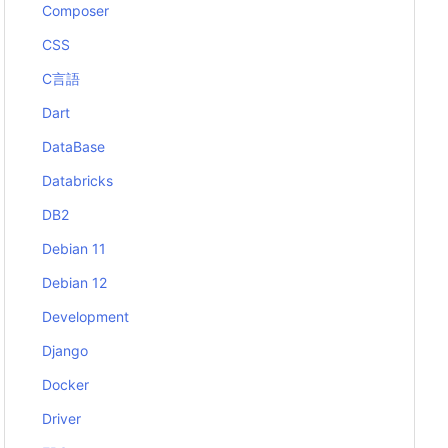
Composer
CSS
C言語
Dart
DataBase
Databricks
DB2
Debian 11
Debian 12
Development
Django
Docker
Driver