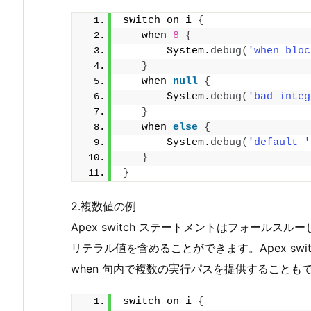
switch on i 
{
   when 
8
{
       System.
debug
(
'when bloc
}
   when 
null
{
       System.
debug
(
'bad integ
}
   when 
else
{
       System.
debug
(
'default '
}
}
2.複数値の例
Apex switch ステートメントはフォールスル
リテラル値を含めることができます。Apex swi
when 句内で複数の実行パスを提供することも
switch on i 
{