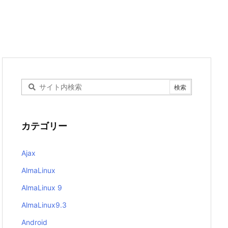
カテゴリー
Ajax
AlmaLinux
AlmaLinux 9
AlmaLinux9.3
Android