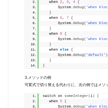
   when 
2
, 
3
, 
4
{
       System.
debug
(
'when bloc
}
   when 
6
, 
7
{
       System.
debug
(
'when bloc
}
   when 
8
{
       System.
debug
(
'when bloc
}
   when 
else
{
       System.
debug
(
'default'
)
}
}
3.メソッドの例
可変式で切り替える代わりに、次の例ではメソ
switch on 
someInteger
(
i
)
{
   when 
5
{
       System.
debug
(
'when bloc