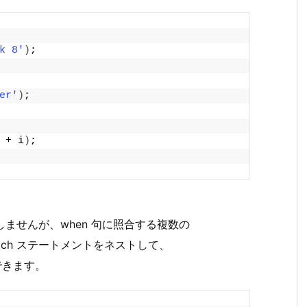
k 8'
)
;
er'
)
;
 + i
)
;
ーしませんが、when 句に照合する複数の
tch ステートメントをネストして、
できます。