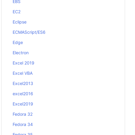
EBS
EC2
Eclipse
ECMAScript/ES6
Edge
Electron
Excel 2019
Excel VBA
Excel2013
excel2016
Excel2019
Fedora 32
Fedora 34
Fedora 35