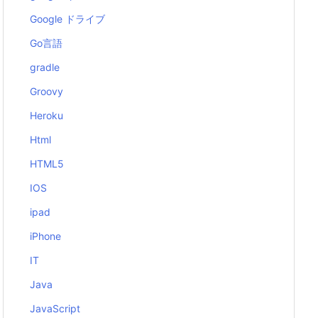
Google ドライブ
Go言語
gradle
Groovy
Heroku
Html
HTML5
IOS
ipad
iPhone
IT
Java
JavaScript