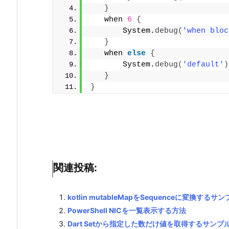
}
   when 
6
{
       System.
debug
(
'when bloc
}
   when 
else
{
       System.
debug
(
'default'
)
}
}
関連投稿:
kotlin mutableMapをSequenceに変換するサ
PowerShell NICを一覧表示する方法
Dart Setから指定した数だけ値を取得するサンプ