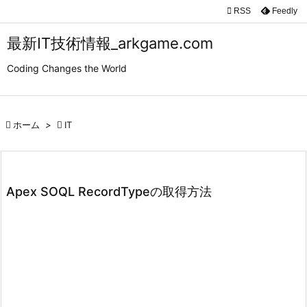

RSS
Feedly

メニュ
最新IT技術情報_arkgame.com

Coding Changes the World
サイド

前へ

ホーム
>

IT

次へ

検索
Apex SOQL RecordTypeの取得方法