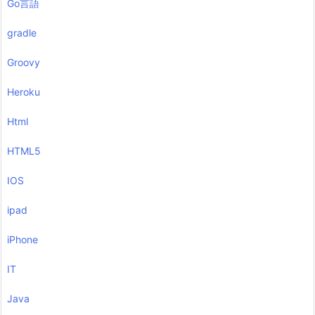
Go言語
gradle
Groovy
Heroku
Html
HTML5
IOS
ipad
iPhone
IT
Java