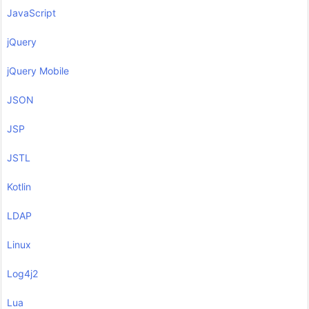
JavaScript
jQuery
jQuery Mobile
JSON
JSP
JSTL
Kotlin
LDAP
Linux
Log4j2
Lua