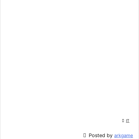

IT

Posted by
arkgame