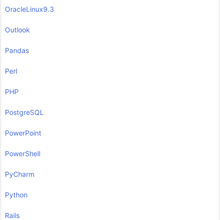
OracleLinux9.3
Outlook
Pandas
Perl
PHP
PostgreSQL
PowerPoint
PowerShell
PyCharm
Python
Rails