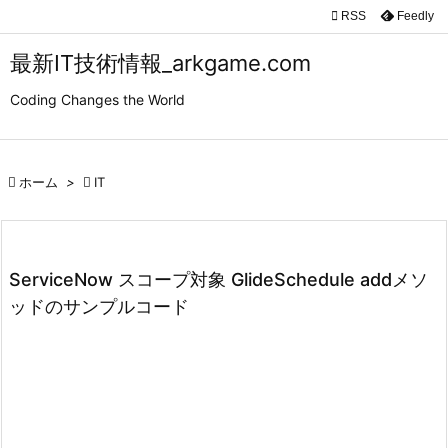

RSS
Feedly

メニュ
最新IT技術情報_arkgame.com

Coding Changes the World
サイド

前へ

ホーム
>

IT

次へ

検索
ServiceNow スコープ対象 GlideSchedule addメソ
ッドのサンプルコード