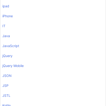
ipad
iPhone
IT
Java
JavaScript
jQuery
jQuery Mobile
JSON
JSP
JSTL
Kotlin