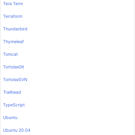
Tera Term
Terraform
Thunderbird
Thymeleaf
Tomcat
TortoiseGit
TortoiseSVN
Trailhead
TypeScript
Ubuntu
Ubuntu 20.04