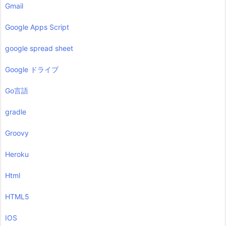
Gmail
Google Apps Script
google spread sheet
Google ドライブ
Go言語
gradle
Groovy
Heroku
Html
HTML5
IOS