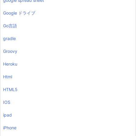
google spread sheet
Google ドライブ
Go言語
gradle
Groovy
Heroku
Html
HTML5
IOS
ipad
iPhone