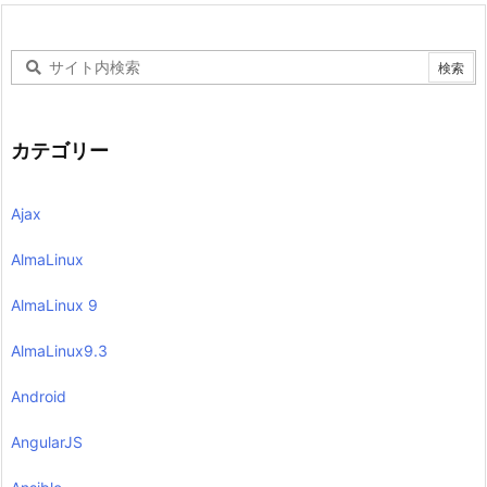
カテゴリー
Ajax
AlmaLinux
AlmaLinux 9
AlmaLinux9.3
Android
AngularJS