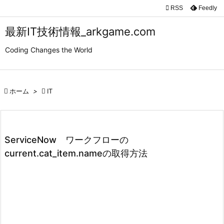

RSS
Feedly

メニュ
最新IT技術情報_arkgame.com

Coding Changes the World
サイド

前へ

ホーム
>

IT

次へ

検索
ServiceNow ワークフローの
current.cat_item.nameの取得方法