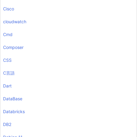
Cisco
cloudwatch
Cmd
Composer
CSS
C言語
Dart
DataBase
Databricks
DB2