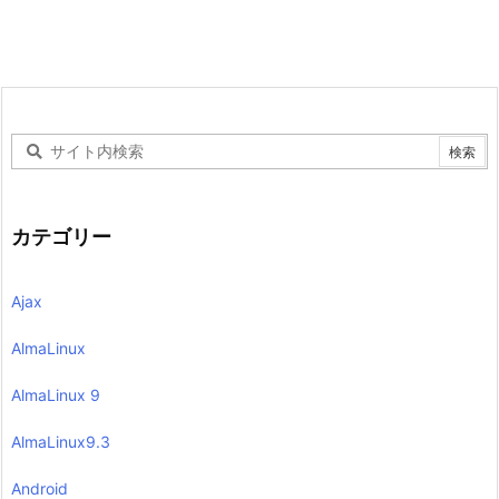
カテゴリー
Ajax
AlmaLinux
AlmaLinux 9
AlmaLinux9.3
Android