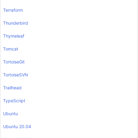
Terraform
Thunderbird
Thymeleaf
Tomcat
TortoiseGit
TortoiseSVN
Trailhead
TypeScript
Ubuntu
Ubuntu 20.04