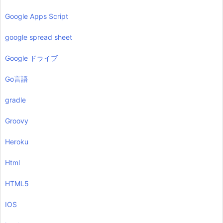
Google Apps Script
google spread sheet
Google ドライブ
Go言語
gradle
Groovy
Heroku
Html
HTML5
IOS