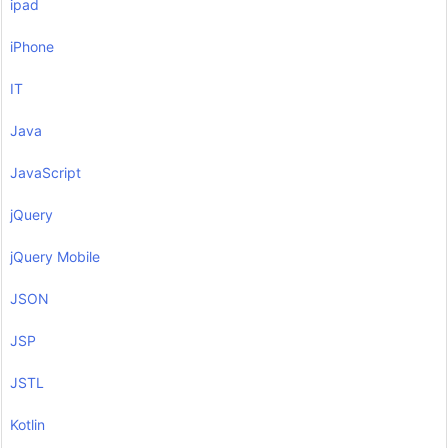
ipad
iPhone
IT
Java
JavaScript
jQuery
jQuery Mobile
JSON
JSP
JSTL
Kotlin