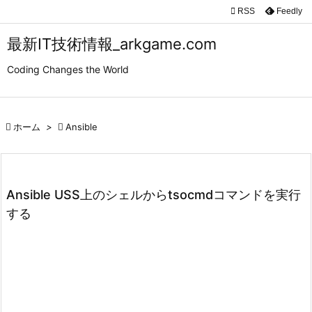

RSS
Feedly

メニュ
最新IT技術情報_arkgame.com

Coding Changes the World
サイド

前へ

ホーム
>

Ansible

次へ

検索
Ansible USS上のシェルからtsocmdコマンドを実行
する