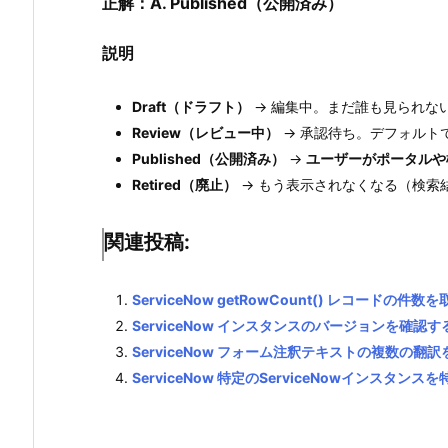
正解：A. Published（公開済み）
説明
Draft（ドラフト）
→ 編集中。まだ誰も見られな
Review（レビュー中）
→ 承認待ち。デフォルト
Published（公開済み）
→
ユーザーがポータルや
Retired（廃止）
→ もう表示されなくなる（検索
関連投稿:
ServiceNow getRowCount() レコードの
ServiceNow インスタンスのバージョンを確認す
ServiceNow フォーム注釈テキストの複数の翻
ServiceNow 特定のServiceNowインスタン