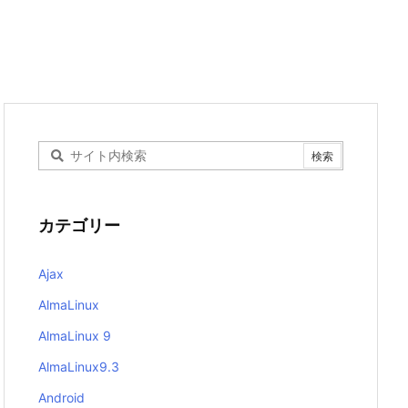
カテゴリー
Ajax
AlmaLinux
AlmaLinux 9
AlmaLinux9.3
Android