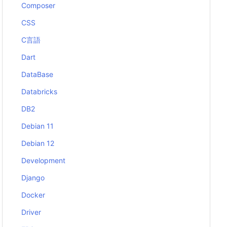
Composer
CSS
C言語
Dart
DataBase
Databricks
DB2
Debian 11
Debian 12
Development
Django
Docker
Driver