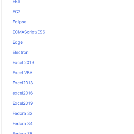
EBS
EC2
Eclipse
ECMAScript/ES6
Edge
Electron
Excel 2019
Excel VBA
Excel2013
excel2016
Excel2019
Fedora 32
Fedora 34
Fedora 35