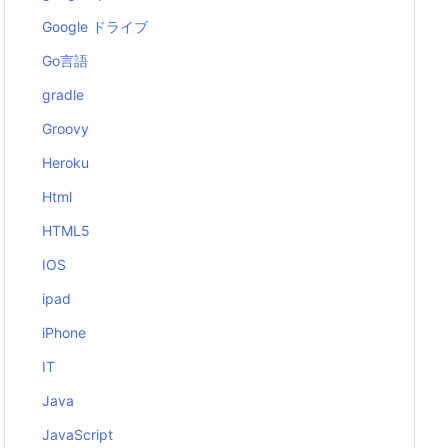
Google ドライブ
Go言語
gradle
Groovy
Heroku
Html
HTML5
IOS
ipad
iPhone
IT
Java
JavaScript