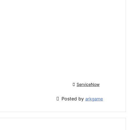

ServiceNow

Posted by
arkgame