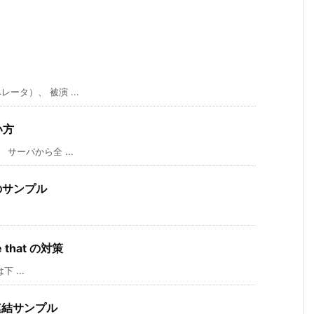
ータ）、 被演 ...
い方
 サーバから全 ...
rdのサンプル
e that の対策
下 ...
列連結サンプル