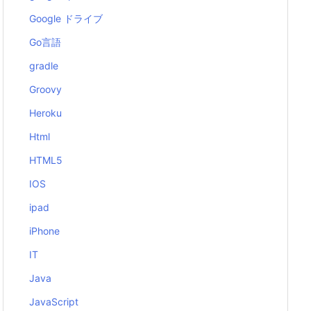
Google ドライブ
Go言語
gradle
Groovy
Heroku
Html
HTML5
IOS
ipad
iPhone
IT
Java
JavaScript