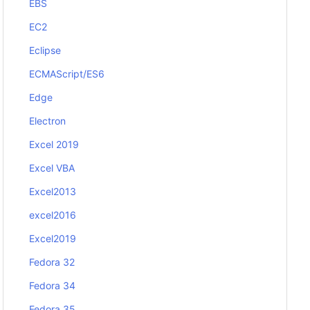
EBS
EC2
Eclipse
ECMAScript/ES6
Edge
Electron
Excel 2019
Excel VBA
Excel2013
excel2016
Excel2019
Fedora 32
Fedora 34
Fedora 35