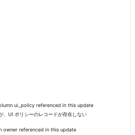
column ui_policy referenced in this update
が、UI ポリシーのレコードが存在しない
n owner referenced in this update