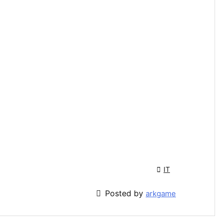

IT

Posted by
arkgame