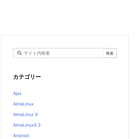
カテゴリー
Ajax
AlmaLinux
AlmaLinux 9
AlmaLinux9.3
Android