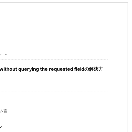
 ...
 without querying the requested fieldの解決方
言 ...
ル