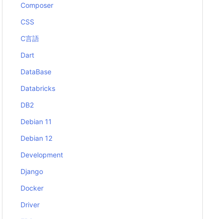
Composer
CSS
C言語
Dart
DataBase
Databricks
DB2
Debian 11
Debian 12
Development
Django
Docker
Driver