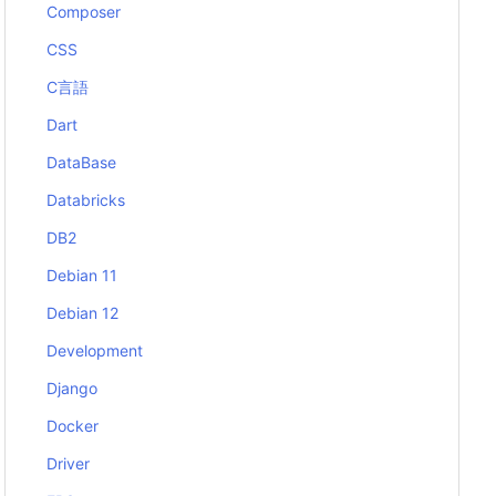
Composer
CSS
C言語
Dart
DataBase
Databricks
DB2
Debian 11
Debian 12
Development
Django
Docker
Driver