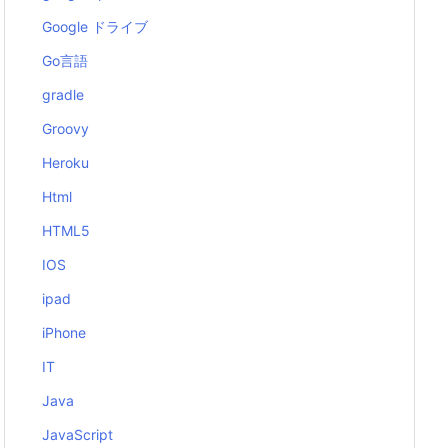
Google ドライブ
Go言語
gradle
Groovy
Heroku
Html
HTML5
IOS
ipad
iPhone
IT
Java
JavaScript