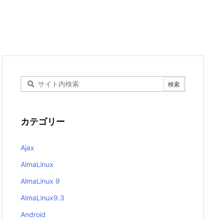
カテゴリー
Ajax
AlmaLinux
AlmaLinux 9
AlmaLinux9.3
Android