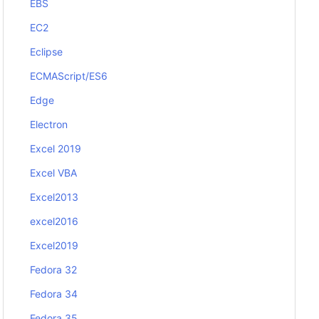
EBS
EC2
Eclipse
ECMAScript/ES6
Edge
Electron
Excel 2019
Excel VBA
Excel2013
excel2016
Excel2019
Fedora 32
Fedora 34
Fedora 35