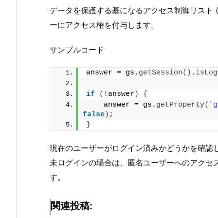
データを保護する基になるアクセス制御リスト (
ーにアクセス権を付与します。
サンプルコード
answer = gs.
getSession
()
.
isLog
if
(
!answer
)
{
    answer = gs.
getProperty
(
'g
false
)
;
}
現在のユーザーがログイン済みかどうかを確認
未ログインの場合は、匿名ユーザーへのアクセ
す。
関連投稿: