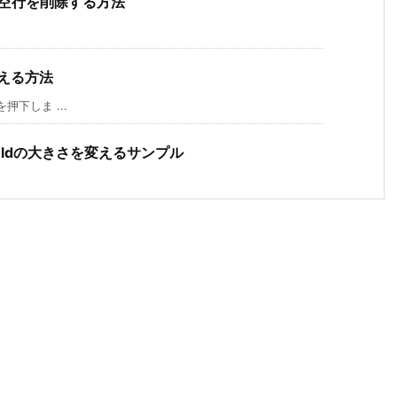
の空行を削除する方法
替える方法
押下しま ...
Fieldの大きさを変えるサンプル