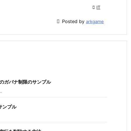

IT

Posted by
arkgame
ード数のガバナ制限のサンプル
.
るサンプル