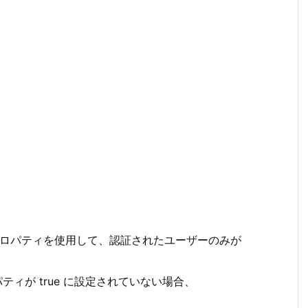
less_aclこのプロパティを使用して、認証されたユーザーのみが
s_acl プロパティが true に設定されていない場合、