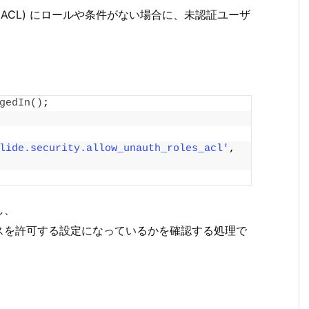
ACL) にロールや条件がない場合に、未認証ユーザ
gedIn
()
;
lide.security.allow_unauth_roles_acl'
, 
し、
スを許可する設定になっているかを確認する処理で