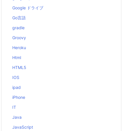
Google ドライブ
Go言語
gradle
Groovy
Heroku
Html
HTML5
IOS
ipad
iPhone
IT
Java
JavaScript