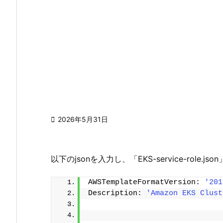

2026年5月31日
以下のjsonを入力し、「EKS-service-role
AWSTemplateFormatVersion: 
'201
Description: 
'Amazon EKS Clust