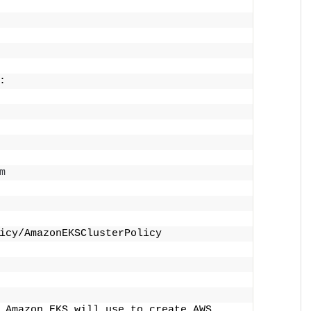
:
m
icy/AmazonEKSClusterPolicy
 Amazon EKS will use to create AWS 