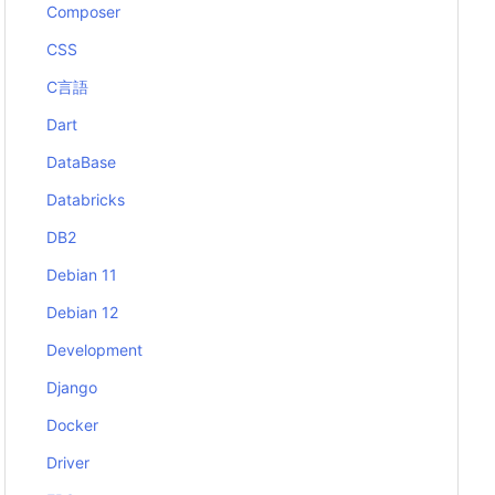
Composer
CSS
C言語
Dart
DataBase
Databricks
DB2
Debian 11
Debian 12
Development
Django
Docker
Driver