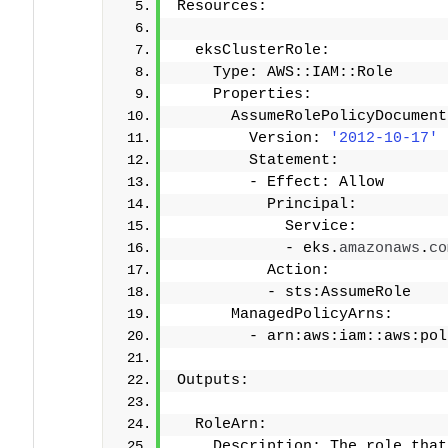
Resources:
  eksClusterRole:
    Type: AWS::IAM::Role
    Properties:
      AssumeRolePolicyDocument
        Version: 
'2012-10-17'
        Statement:
        - Effect: Allow
          Principal:
            Service:
            - eks.
amazonaws
.
co
          Action:
          - sts:AssumeRole
      ManagedPolicyArns:
        - arn:aws:iam::aws:pol
Outputs:
  RoleArn:
    Description: The role that