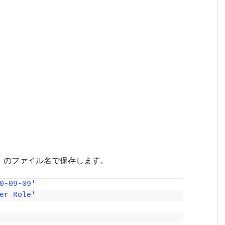
.json」のファイル名で保存します。
0-09-09'
er Role'