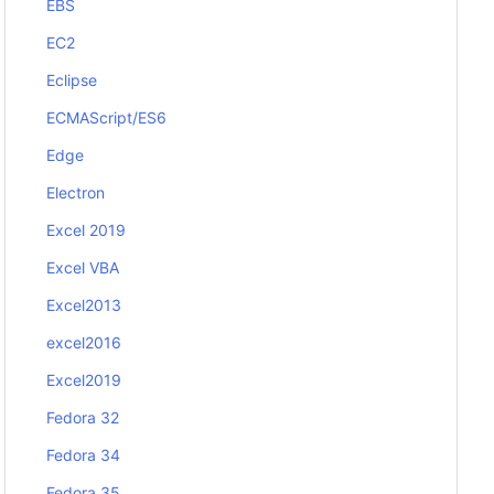
EBS
EC2
Eclipse
ECMAScript/ES6
Edge
Electron
Excel 2019
Excel VBA
Excel2013
excel2016
Excel2019
Fedora 32
Fedora 34
Fedora 35