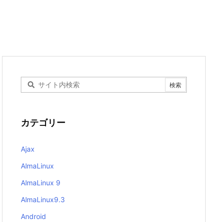
カテゴリー
Ajax
AlmaLinux
AlmaLinux 9
AlmaLinux9.3
Android