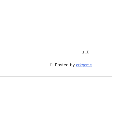

IT

Posted by
arkgame