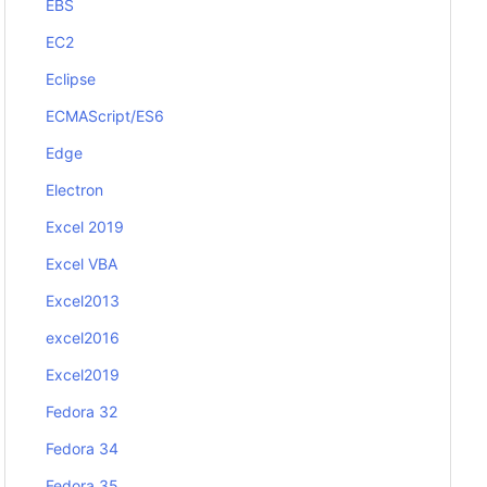
EBS
EC2
Eclipse
ECMAScript/ES6
Edge
Electron
Excel 2019
Excel VBA
Excel2013
excel2016
Excel2019
Fedora 32
Fedora 34
Fedora 35