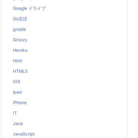
Google ドライブ
Go言語
gradle
Groovy
Heroku
Html
HTML5
IOS
ipad
iPhone
IT
Java
JavaScript