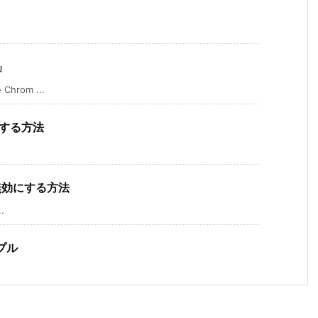
n」
rom ...
にする方法
を無効にする方法
.
ンプル