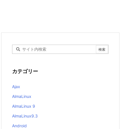
カテゴリー
Ajax
AlmaLinux
AlmaLinux 9
AlmaLinux9.3
Android