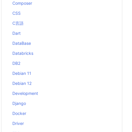
Composer
CSS
C言語
Dart
DataBase
Databricks
DB2
Debian 11
Debian 12
Development
Django
Docker
Driver